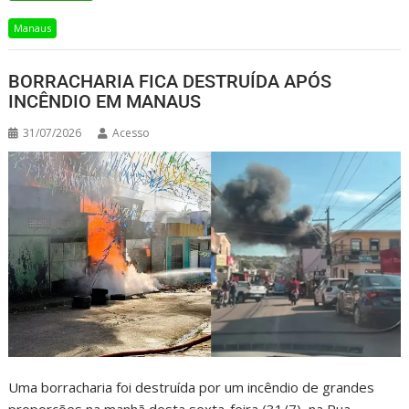
Manaus
BORRACHARIA FICA DESTRUÍDA APÓS
INCÊNDIO EM MANAUS
31/07/2026
Acesso
Uma borracharia foi destruída por um incêndio de grandes
proporções na manhã desta sexta-feira (31/7), na Rua