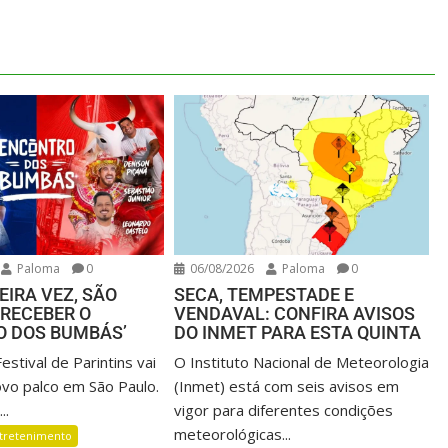
Paloma
0
06/08/2026
Paloma
0
EIRA VEZ, SÃO
SECA, TEMPESTADE E
 RECEBER O
VENDAVAL: CONFIRA AVISOS
O DOS BUMBÁS’
DO INMET PARA ESTA QUINTA
Festival de Parintins vai
O Instituto Nacional de Meteorologia
vo palco em São Paulo.
(Inmet) está com seis avisos em
..
vigor para diferentes condições
meteorológicas...
tretenimento