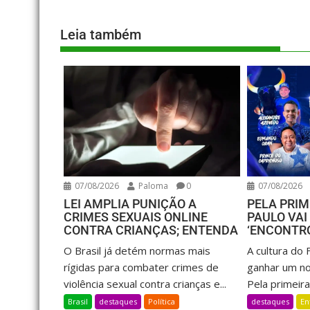
Leia também
07/08/2026
Paloma
0
07/08/2026
LEI AMPLIA PUNIÇÃO A
PELA PRIM
CRIMES SEXUAIS ONLINE
PAULO VAI
CONTRA CRIANÇAS; ENTENDA
‘ENCONTR
O Brasil já detém normas mais
A cultura do 
rígidas para combater crimes de
ganhar um no
violência sexual contra crianças e...
Pela primeira.
Brasil
destaques
Política
destaques
En