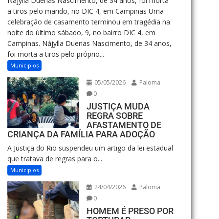
Nájylla Duenas Nascimento, de 34 anos, foi morta
a tiros pelo marido, no DIC 4, em Campinas Uma
celebração de casamento terminou em tragédia na
noite do último sábado, 9, no bairro DIC 4, em
Campinas. Nájylla Duenas Nascimento, de 34 anos,
foi morta a tiros pelo próprio...
Municipios
05/05/2026
Paloma
0
JUSTIÇA MUDA
REGRA SOBRE
AFASTAMENTO DE
CRIANÇA DA FAMÍLIA PARA ADOÇÃO
A Justiça do Rio suspendeu um artigo da lei estadual
que tratava de regras para o...
Municipios
24/04/2026
Paloma
0
HOMEM É PRESO POR