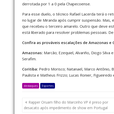
derrotada por 1 a 0 pela Chapecoense.
Para esse duelo, o técnico Rafael Lacerda terá o ret
no lugar de Miranda após cumprir suspensão. Mas,
que recebeu o terceiro amarelo. Outro que deve esta
está liberado para resolver problemas pessoais. D
Confira as prováveis escalações de Amazonas e C
Amazonas:
Marcão; Ezequiel, Alvariño, Diogo Silva 
Serafim.
Coritiba:
Pedro Morisco; Natanael, Marco Antônio, B
Paulista e Matheus Frizzo; Lucas Ronier, Figueiredo
destaques
Esportes
Rapper Oruam filho do Marcinho VP é preso por
desacato após impedimento de show em Portugal