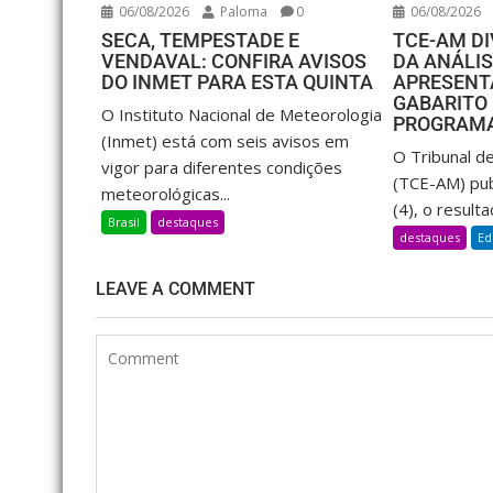
06/08/2026
Paloma
0
06/08/2026
SECA, TEMPESTADE E
TCE-AM D
VENDAVAL: CONFIRA AVISOS
DA ANÁLI
DO INMET PARA ESTA QUINTA
APRESENT
GABARITO 
O Instituto Nacional de Meteorologia
PROGRAMA
(Inmet) está com seis avisos em
O Tribunal d
vigor para diferentes condições
(TCE-AM) publ
meteorológicas...
(4), o resulta
Brasil
destaques
destaques
Ed
LEAVE A COMMENT