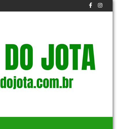
AZO FINAL DO PROCESSO
S NA BAÍA DE GUANABARA
EM NOVA REDUÇÃO, COPOM BAIXA TAXA SELIC PARA 14