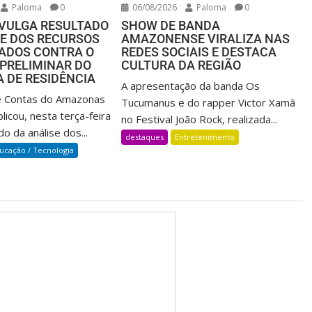
Paloma
0
06/08/2026
Paloma
0
IVULGA RESULTADO
SHOW DE BANDA
SE DOS RECURSOS
AMAZONENSE VIRALIZA NAS
ADOS CONTRA O
REDES SOCIAIS E DESTACA
PRELIMINAR DO
CULTURA DA REGIÃO
 DE RESIDÊNCIA
A apresentação da banda Os
e Contas do Amazonas
Tucumanus e do rapper Victor Xamã
icou, nesta terça-feira
no Festival João Rock, realizada...
do da análise dos...
destaques
Entretenimento
ucação / Tecnologia