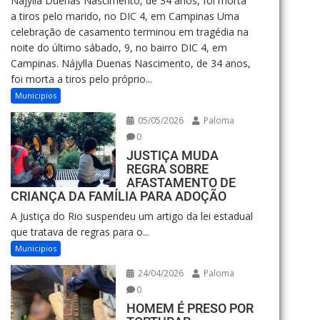
Nájylla Duenas Nascimento, de 34 anos, foi morta
a tiros pelo marido, no DIC 4, em Campinas Uma
celebração de casamento terminou em tragédia na
noite do último sábado, 9, no bairro DIC 4, em
Campinas. Nájylla Duenas Nascimento, de 34 anos,
foi morta a tiros pelo próprio...
Municipios
05/05/2026
Paloma
0
JUSTIÇA MUDA
REGRA SOBRE
AFASTAMENTO DE
CRIANÇA DA FAMÍLIA PARA ADOÇÃO
A Justiça do Rio suspendeu um artigo da lei estadual
que tratava de regras para o...
Municipios
24/04/2026
Paloma
0
HOMEM É PRESO POR