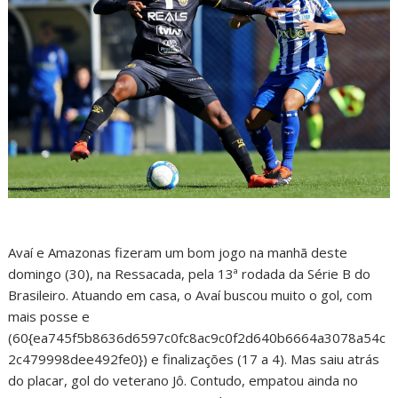
Avaí e Amazonas fizeram um bom jogo na manhã deste
domingo (30), na Ressacada, pela 13ª rodada da Série B do
Brasileiro. Atuando em casa, o Avaí buscou muito o gol, com
mais posse e
(60{ea745f5b8636d6597c0fc8ac9c0f2d640b6664a3078a54c
2c479998dee492fe0}) e finalizações (17 a 4). Mas saiu atrás
do placar, gol do veterano Jô. Contudo, empatou ainda no