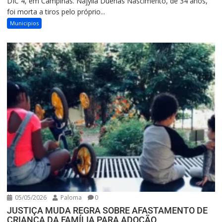
DIC 4, em Campinas. Nájylla Duenas Nascimento, de 34 anos,
foi morta a tiros pelo próprio...
Municipios
05/05/2026
Paloma
0
JUSTIÇA MUDA REGRA SOBRE AFASTAMENTO DE
CRIANÇA DA FAMÍLIA PARA ADOÇÃO