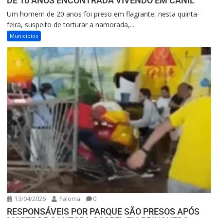
DE 16 ANOS ENCONTRADA VIVENDO EM CANIL
Um homem de 20 anos foi preso em flagrante, nesta quinta-
feira, suspeito de torturar a namorada,...
Municipios
13/04/2026
Paloma
0
RESPONSÁVEIS POR PARQUE SÃO PRESOS APÓS