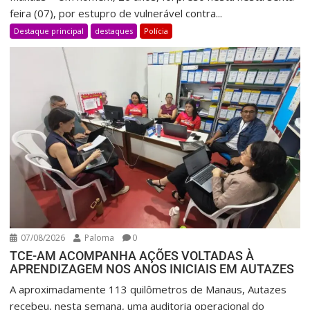
feira (07), por estupro de vulnerável contra...
Destaque principal
destaques
Polícia
07/08/2026
Paloma
0
TCE-AM ACOMPANHA AÇÕES VOLTADAS À
APRENDIZAGEM NOS ANOS INICIAIS EM AUTAZES
A aproximadamente 113 quilômetros de Manaus, Autazes
recebeu, nesta semana, uma auditoria operacional do