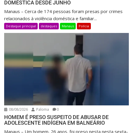
DOMÉSTICA DESDE JUNHO
Manaus – Cerca de 174 pessoas foram presas por crimes
relacionados à violência doméstica e familiar...
Destaque principal
destaques
Manaus
Polícia
08/08/2026
Paloma
0
HOMEM É PRESO SUSPEITO DE ABUSAR DE
ADOLESCENTE INDÍGENA EM BALNEÁRIO
Manaus – Um homem, 26 anos, foi preso nesta nesta sexta-