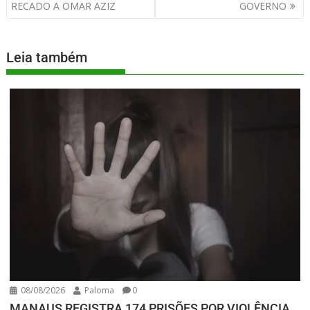
RECADO A OMAR AZIZ
GOVERNO
Leia também
08/08/2026
Paloma
0
MANAUS REGISTRA 174 PRISÕES POR VIOLÊNCIA