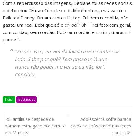
Com a repercussão das imagens, Deolane foi as redes sociais
e debochou. “Fui ao Complexo da Maré ontem, estava lá no
Baile da Disney. Oruam cantou lá, top. Fui bem recebida, não
gastei um real. Bebi que só o c*, saí 10h. Tirei foto com geral,
com cordão, sem cordão. Botaram cordão em mim, tiraram. E
poucas”.
“Eu sou isso, eu vim da favela e vou continuar
indo. Sabe por quê? Tem pessoas lá que
nunca vão poder me ver se eu não for”,
concluiu.
Brasil
destaques
Família se despede de
Adolescente sofre parada
homem esmagado por carreta
cardíaca após ‘trend’ nas redes
em Manaus
sociais