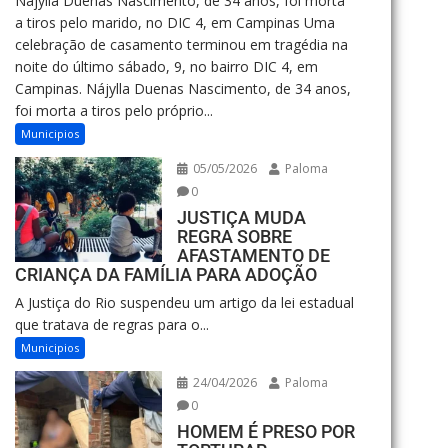
Nájylla Duenas Nascimento, de 34 anos, foi morta
a tiros pelo marido, no DIC 4, em Campinas Uma
celebração de casamento terminou em tragédia na
noite do último sábado, 9, no bairro DIC 4, em
Campinas. Nájylla Duenas Nascimento, de 34 anos,
foi morta a tiros pelo próprio...
Municipios
05/05/2026
Paloma
0
JUSTIÇA MUDA
REGRA SOBRE
AFASTAMENTO DE
CRIANÇA DA FAMÍLIA PARA ADOÇÃO
A Justiça do Rio suspendeu um artigo da lei estadual
que tratava de regras para o...
Municipios
24/04/2026
Paloma
0
HOMEM É PRESO POR