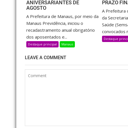
ANIVERSARIANTES DE
PRAZO FI
AGOSTO
A Prefeitura
A Prefeitura de Manaus, por meio da
da Secretaria
Manaus Previdência, iniciou o
Saúde (Semsa
recadastramento anual obrigatório
convocados n
dos aposentados e...
Destaque princi
Destaque principal
Manaus
LEAVE A COMMENT