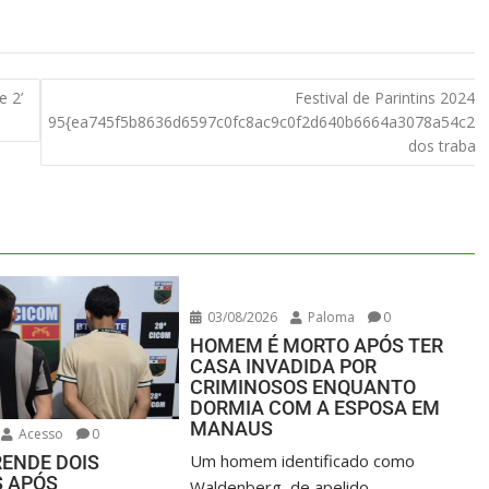
 2’
Festival de Parintins 2024:
95{ea745f5b8636d6597c0fc8ac9c0f2d640b6664a3078a54c2c
dos trabal
03/08/2026
Paloma
0
HOMEM É MORTO APÓS TER
CASA INVADIDA POR
CRIMINOSOS ENQUANTO
DORMIA COM A ESPOSA EM
MANAUS
Acesso
0
Um homem identificado como
RENDE DOIS
S APÓS
Waldenberg, de apelido