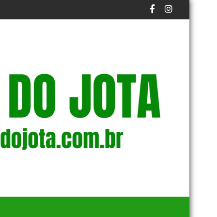
 O PRAZO FINAL DO PROCESSO
SÍDUOS NA BAÍA DE GUANABARA
EM NOVA REDUÇÃO, COPOM BAIXA TAXA SELIC PA