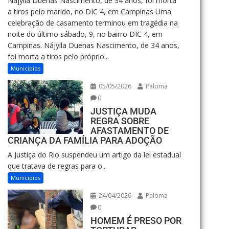
Nájylla Duenas Nascimento, de 34 anos, foi morta
a tiros pelo marido, no DIC 4, em Campinas Uma
celebração de casamento terminou em tragédia na
noite do último sábado, 9, no bairro DIC 4, em
Campinas. Nájylla Duenas Nascimento, de 34 anos,
foi morta a tiros pelo próprio...
Municipios
05/05/2026
Paloma
0
JUSTIÇA MUDA
REGRA SOBRE
AFASTAMENTO DE
CRIANÇA DA FAMÍLIA PARA ADOÇÃO
A Justiça do Rio suspendeu um artigo da lei estadual
que tratava de regras para o...
Municipios
24/04/2026
Paloma
0
HOMEM É PRESO POR