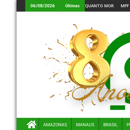
ORTE CALOR ENQUANTO MORADORES AGUARDAM NORMALIZAÇÃO
MPF QUER GARANTIR MERENDA ES
06/08/2026
Últimas
AMAZONAS
MANAUS
BRASIL
P