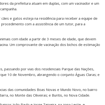
hadores da prefeitura atuam em duplas, com um vacinador e um
a campanha.
 cães e gatos esteja na residência para receber a equipe de
o procedimento com a assistência de um tutor, para a
animais com idade a partir de 3 meses de idade, que devem
acina. Um comprovante de vacinação dos bichos de estimação
lores, passando por vias dos residenciais Parque das Nações,
arque 10 de Novembro, abrangendo o conjunto Águas Claras; e
dências das comunidades Boas Novas e Mundo Novo, no bairro
arra, no Monte das Oliveiras; e Buritis, no Nova Cidade.
airros João Paulo e Jorge Teixeira, na zona Leste, e