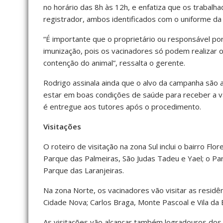
no horário das 8h às 12h, e enfatiza que os trabal
registrador, ambos identificados com o uniforme d
“É importante que o proprietário ou responsável por
imunização, pois os vacinadores só podem realizar 
contenção do animal”, ressalta o gerente.
Rodrigo assinala ainda que o alvo da campanha são 
estar em boas condições de saúde para receber a v
é entregue aos tutores após o procedimento.
Visitações
O roteiro de visitação na zona Sul inclui o bairro F
Parque das Palmeiras, São Judas Tadeu e Yael; o P
Parque das Laranjeiras.
Na zona Norte, os vacinadores vão visitar as resi
Cidade Nova; Carlos Braga, Monte Pascoal e Vila da B
As visitações vão alcançar também logradouros dos b