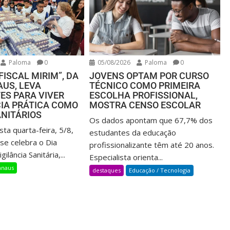
Paloma
0
05/08/2026
Paloma
0
FISCAL MIRIM”, DA
JOVENS OPTAM POR CURSO
US, LEVA
TÉCNICO COMO PRIMEIRA
ES PARA VIVER
ESCOLHA PROFISSIONAL,
CIA PRÁTICA COMO
MOSTRA CENSO ESCOLAR
ANITÁRIOS
Os dados apontam que 67,7% dos
ta quarta-feira, 5/8,
estudantes da educação
se celebra o Dia
profissionalizante têm até 20 anos.
ilância Sanitária,...
Especialista orienta...
naus
destaques
Educação / Tecnologia