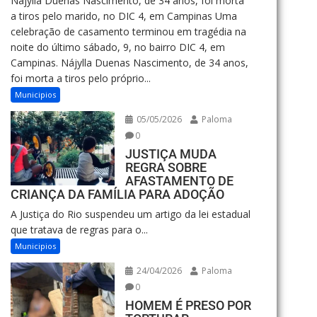
Nájylla Duenas Nascimento, de 34 anos, foi morta
a tiros pelo marido, no DIC 4, em Campinas Uma
celebração de casamento terminou em tragédia na
noite do último sábado, 9, no bairro DIC 4, em
Campinas. Nájylla Duenas Nascimento, de 34 anos,
foi morta a tiros pelo próprio...
Municipios
05/05/2026
Paloma
0
JUSTIÇA MUDA
REGRA SOBRE
AFASTAMENTO DE
CRIANÇA DA FAMÍLIA PARA ADOÇÃO
A Justiça do Rio suspendeu um artigo da lei estadual
que tratava de regras para o...
Municipios
24/04/2026
Paloma
0
HOMEM É PRESO POR