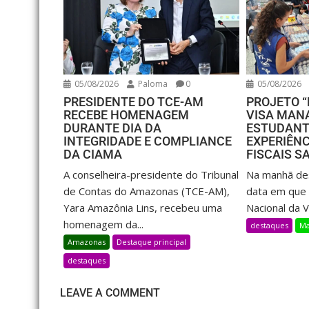
05/08/2026
Paloma
0
05/08/2026
PRESIDENTE DO TCE-AM
PROJETO “
RECEBE HOMENAGEM
VISA MANA
DURANTE DIA DA
ESTUDANT
INTEGRIDADE E COMPLIANCE
EXPERIÊN
DA CIAMA
FISCAIS S
A conselheira-presidente do Tribunal
Na manhã des
de Contas do Amazonas (TCE-AM),
data em que 
Yara Amazônia Lins, recebeu uma
Nacional da Vig
homenagem da...
destaques
Ma
Amazonas
Destaque principal
destaques
LEAVE A COMMENT