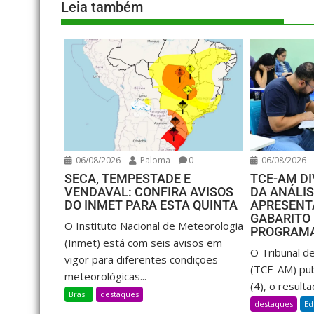
Leia também
06/08/2026
Paloma
0
06/08/2026
SECA, TEMPESTADE E
TCE-AM D
VENDAVAL: CONFIRA AVISOS
DA ANÁLI
DO INMET PARA ESTA QUINTA
APRESENT
GABARITO 
O Instituto Nacional de Meteorologia
PROGRAMA
(Inmet) está com seis avisos em
O Tribunal d
vigor para diferentes condições
(TCE-AM) publ
meteorológicas...
(4), o resulta
Brasil
destaques
destaques
Ed