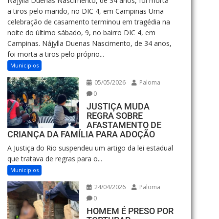
Nájylla Duenas Nascimento, de 34 anos, foi morta
a tiros pelo marido, no DIC 4, em Campinas Uma
celebração de casamento terminou em tragédia na
noite do último sábado, 9, no bairro DIC 4, em
Campinas. Nájylla Duenas Nascimento, de 34 anos,
foi morta a tiros pelo próprio...
Municipios
05/05/2026
Paloma
0
JUSTIÇA MUDA
REGRA SOBRE
AFASTAMENTO DE
CRIANÇA DA FAMÍLIA PARA ADOÇÃO
A Justiça do Rio suspendeu um artigo da lei estadual
que tratava de regras para o...
Municipios
24/04/2026
Paloma
0
HOMEM É PRESO POR