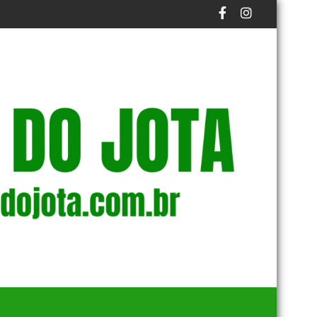
 PRAZO FINAL DO PROCESSO
UOS NA BAÍA DE GUANABARA
EM NOVA REDUÇÃO, COPOM BAIXA TAXA SELIC PARA