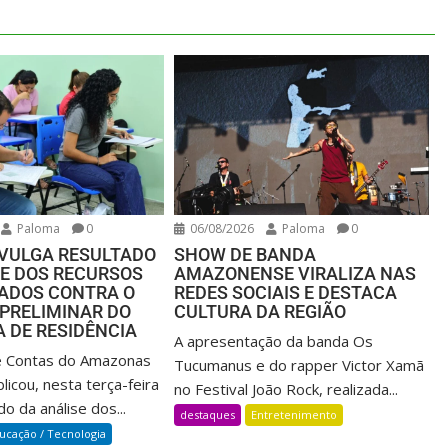
Paloma
0
06/08/2026
Paloma
0
IVULGA RESULTADO
SHOW DE BANDA
SE DOS RECURSOS
AMAZONENSE VIRALIZA NAS
ADOS CONTRA O
REDES SOCIAIS E DESTACA
PRELIMINAR DO
CULTURA DA REGIÃO
 DE RESIDÊNCIA
A apresentação da banda Os
e Contas do Amazonas
Tucumanus e do rapper Victor Xamã
icou, nesta terça-feira
no Festival João Rock, realizada...
do da análise dos...
destaques
Entretenimento
ucação / Tecnologia