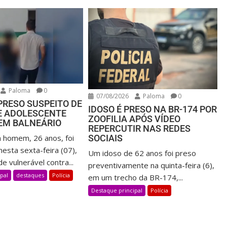
Paloma
0
07/08/2026
Paloma
0
PRESO SUSPEITO DE
IDOSO É PRESO NA BR-174 POR
E ADOLESCENTE
ZOOFILIA APÓS VÍDEO
 EM BALNEÁRIO
REPERCUTIR NAS REDES
SOCIAIS
 homem, 26 anos, foi
esta sexta-feira (07),
Um idoso de 62 anos foi preso
e vulnerável contra...
preventivamente na quinta-feira (6),
pal
destaques
Polícia
em um trecho da BR-174,...
Destaque principal
Polícia