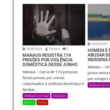
08/08/2026
08/08/2026
Paloma
0
HOMEM É 
ABUSAR D
MANAUS REGISTRA 174
INDÍGENA
PRISÕES POR VIOLÊNCIA
DOMÉSTICA DESDE JUNHO
Manaus – Um
Manaus – Cerca de 174 pessoas
preso nesta n
foram presas por crimes
por estupro d
relacionados à violência doméstica e
Destaque princi
familiar...
Destaque principal
destaques
Manaus
Polícia