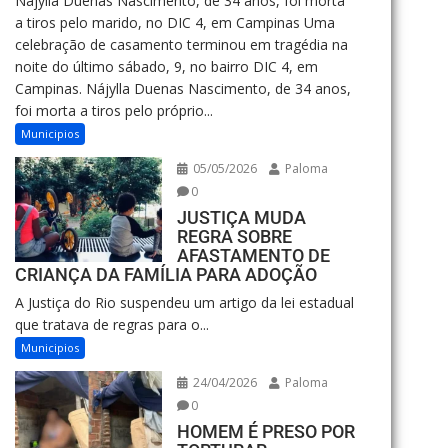
Nájylla Duenas Nascimento, de 34 anos, foi morta
a tiros pelo marido, no DIC 4, em Campinas Uma
celebração de casamento terminou em tragédia na
noite do último sábado, 9, no bairro DIC 4, em
Campinas. Nájylla Duenas Nascimento, de 34 anos,
foi morta a tiros pelo próprio...
Municipios
05/05/2026
Paloma
0
JUSTIÇA MUDA
REGRA SOBRE
AFASTAMENTO DE
CRIANÇA DA FAMÍLIA PARA ADOÇÃO
A Justiça do Rio suspendeu um artigo da lei estadual
que tratava de regras para o...
Municipios
24/04/2026
Paloma
0
HOMEM É PRESO POR