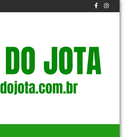
STAS, E ROTTA DIZ QUE ELE É CONHECIDO NO MEIO POLÍTICO 
STF MUDA DECISÃO DE MORAES E REDUZ PENA DE CONDENAD