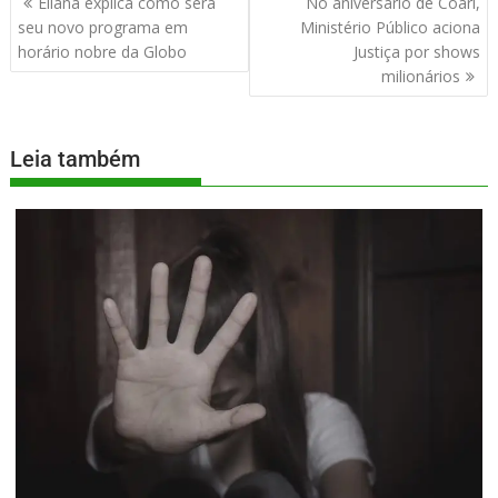
Eliana explica como será
No aniversário de Coari,
seu novo programa em
Ministério Público aciona
horário nobre da Globo
Justiça por shows
milionários
Leia também