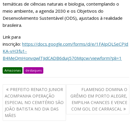
temáticas de ciências naturais e biologia, contemplando o
meio ambiente, a agenda 2030 e os Objetivos do
Desenvolvimento Sustentável (ODS), ajustados à realidade
brasileira.
Link para
inscrição:
https://docs.google.com/forms/d/e/1FAIpQLSeCPJd
KA-vH3fu1-
B4MeQmHonvqwlTJidCADB6duij570Mqcw/viewform?pli=1
Amazonas
destaques
PREFEITO RENATO JUNIOR
FLAMENGO DOMINA O
ACOMPANHA OPERAÇÃO
GRÊMIO EM PORTO ALEGRE,
ESPECIAL NO CEMITÉRIO SÃO
EMPILHA CHANCES E VENCE
JOÃO BATISTA NO DIA DAS
COM GOL DE CARRASCAL
MÃES