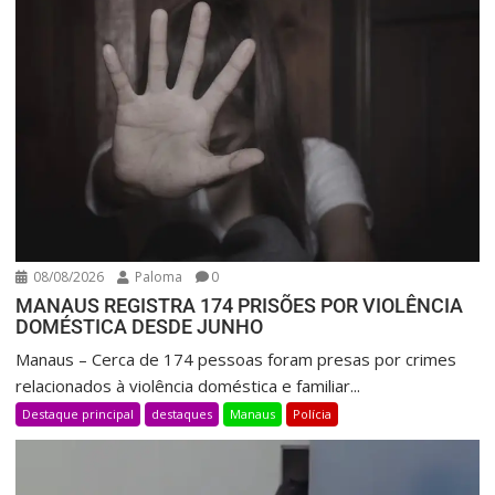
08/08/2026
Paloma
0
MANAUS REGISTRA 174 PRISÕES POR VIOLÊNCIA
DOMÉSTICA DESDE JUNHO
Manaus – Cerca de 174 pessoas foram presas por crimes
relacionados à violência doméstica e familiar...
Destaque principal
destaques
Manaus
Polícia