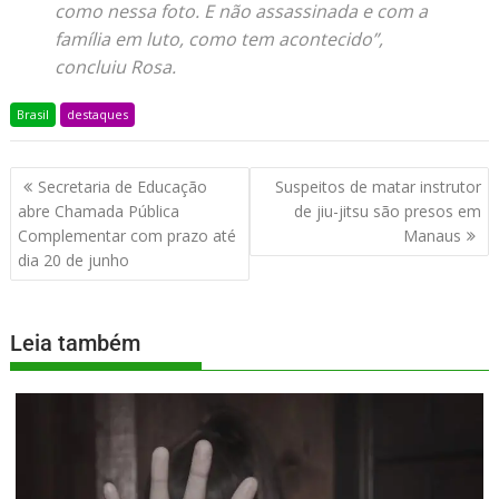
como nessa foto. E não assassinada e com a
família em luto, como tem acontecido”,
concluiu Rosa.
Brasil
destaques
Secretaria de Educação
Suspeitos de matar instrutor
abre Chamada Pública
de jiu-jitsu são presos em
Complementar com prazo até
Manaus
dia 20 de junho
Leia também