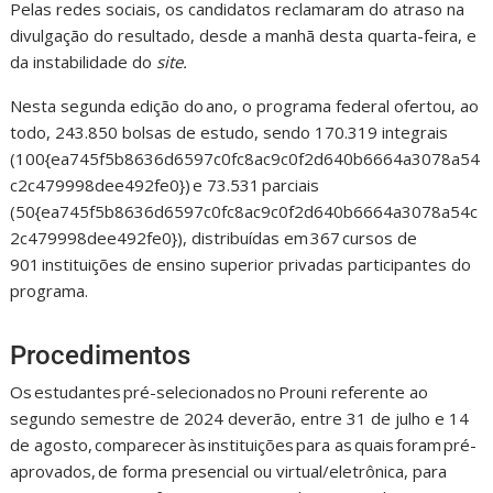
Pelas redes sociais, os candidatos reclamaram do atraso na
divulgação do resultado, desde a manhã desta quarta-feira, e
da instabilidade do
site.
Nesta segunda edição do ano, o programa federal ofertou, ao
todo, 243.850 bolsas de estudo, sendo 170.319 integrais
(100{ea745f5b8636d6597c0fc8ac9c0f2d640b6664a3078a54
c2c479998dee492fe0}) e 73.531 parciais
(50{ea745f5b8636d6597c0fc8ac9c0f2d640b6664a3078a54c
2c479998dee492fe0}), distribuídas em 367 cursos de
901 instituições de ensino superior privadas participantes do
programa.
Procedimentos
Os estudantes pré-selecionados no Prouni referente ao
segundo semestre de 2024 deverão, entre 31 de julho e 14
de agosto, comparecer às instituições para as quais foram pré-
aprovados, de forma presencial ou virtual/eletrônica, para