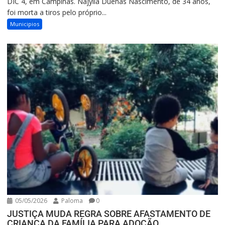
DIC 4, em Campinas. Nájylla Duenas Nascimento, de 34 anos,
foi morta a tiros pelo próprio...
Municipios
05/05/2026
Paloma
0
JUSTIÇA MUDA REGRA SOBRE AFASTAMENTO DE
CRIANÇA DA FAMÍLIA PARA ADOÇÃO