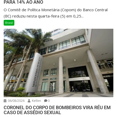
PARA 14% AO ANO
O Comitê de Política Monetária (Copom) do Banco Central
(BC) reduziu nesta quarta-feira (5) em 0,25...
Brasil
06/08/2026
Ketlen
0
CORONEL DO CORPO DE BOMBEIROS VIRA RÉU EM
CASO DE ASSÉDIO SEXUAL