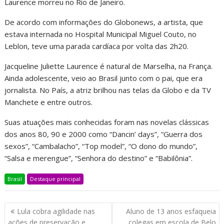
Laurence morreu no Rio de Janeiro.
De acordo com informações do Globonews, a artista, que
estava internada no Hospital Municipal Miguel Couto, no
Leblon, teve uma parada cardíaca por volta das 2h20.
Jacqueline Juliette Laurence é natural de Marselha, na França.
Ainda adolescente, veio ao Brasil junto com o pai, que era
jornalista. No País, a atriz brilhou nas telas da Globo e da TV
Manchete e entre outros.
Suas atuações mais conhecidas foram nas novelas clássicas
dos anos 80, 90 e 2000 como “Dancin’ days”, “Guerra dos
sexos”, “Cambalacho”, “Top model”, “O dono do mundo”,
“Salsa e merengue”, “Senhora do destino” e “Babilônia”.
Brasil
Destaque principal
Lula cobra agilidade nas
Aluno de 13 anos esfaqueia
ações de preservação e
colegas em escola de Belo