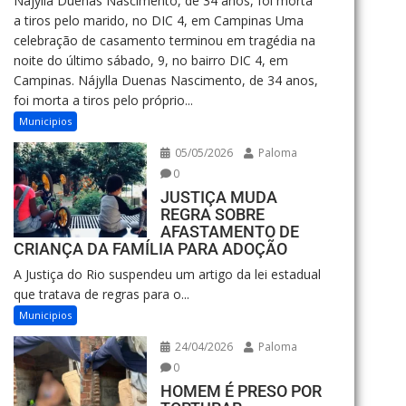
Nájylla Duenas Nascimento, de 34 anos, foi morta
a tiros pelo marido, no DIC 4, em Campinas Uma
celebração de casamento terminou em tragédia na
noite do último sábado, 9, no bairro DIC 4, em
Campinas. Nájylla Duenas Nascimento, de 34 anos,
foi morta a tiros pelo próprio...
Municipios
05/05/2026
Paloma
0
JUSTIÇA MUDA
REGRA SOBRE
AFASTAMENTO DE
CRIANÇA DA FAMÍLIA PARA ADOÇÃO
A Justiça do Rio suspendeu um artigo da lei estadual
que tratava de regras para o...
Municipios
24/04/2026
Paloma
0
HOMEM É PRESO POR