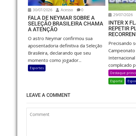
30/07/2026
Acesso
0
29/07/2026
FALA DE NEYMAR SOBRE A
INTER X 
SELEÇÃO BRASILEIRA CHAMA
REPETIR P
A ATENÇÃO
RECORRENT
O astro Neymar confirmou sua
Precisando s
aposentadoria definitiva da Seleção
Campeonato B
Brasileira, declarando que seu
Internaciona
momento como jogador...
complicado pe
Esportes
Destaque princi
Esporte
Espo
LEAVE A COMMENT