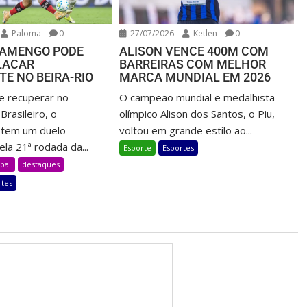
Paloma
0
27/07/2026
Ketlen
0
FLAMENGO PODE
ALISON VENCE 400M COM
LACAR
BARREIRAS COM MELHOR
E NO BEIRA-RIO
MARCA MUNDIAL EM 2026
e recuperar no
O campeão mundial e medalhista
rasileiro, o
olímpico Alison dos Santos, o Piu,
l tem um duelo
voltou em grande estilo ao...
la 21ª rodada da...
Esporte
Esportes
pal
destaques
rtes