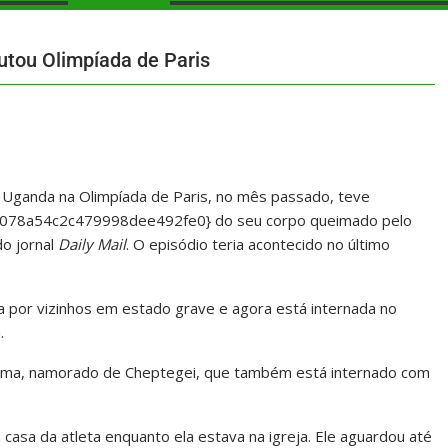
utou Olimpíada de Paris
 Uganda na Olimpíada de Paris, no mês passado, teve
78a54c2c479998dee492fe0} do seu corpo queimado pelo
o jornal
Daily Mail
. O episódio teria acontecido no último
da por vizinhos em estado grave e agora está internada no
.
diema, namorado de Cheptegei, que também está internado com
 casa da atleta enquanto ela estava na igreja. Ele aguardou até