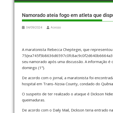
Namorado ateia fogo em atleta que disp
04/09/2024
Acesso
A maratonista Rebecca Cheptegei, que representou
75{ea745f5b8636d6597c0fc8ac9c0f2d640b6664a30
seu namorado após uma discussão. A informação é d
domingo (1º).
De acordo com o jornal, a maratonista foi encontra
hospital em Trans-Nzoia County, condado do Quênia
O suspeito de ter realizado o ataque é Dickson N
queimaduras.
De acordo com o Daily Mail, Dickson teria entrado na