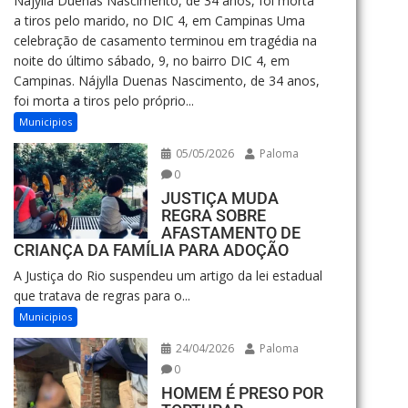
Nájylla Duenas Nascimento, de 34 anos, foi morta
a tiros pelo marido, no DIC 4, em Campinas Uma
celebração de casamento terminou em tragédia na
noite do último sábado, 9, no bairro DIC 4, em
Campinas. Nájylla Duenas Nascimento, de 34 anos,
foi morta a tiros pelo próprio...
Municipios
05/05/2026
Paloma
0
JUSTIÇA MUDA
REGRA SOBRE
AFASTAMENTO DE
CRIANÇA DA FAMÍLIA PARA ADOÇÃO
A Justiça do Rio suspendeu um artigo da lei estadual
que tratava de regras para o...
Municipios
24/04/2026
Paloma
0
HOMEM É PRESO POR