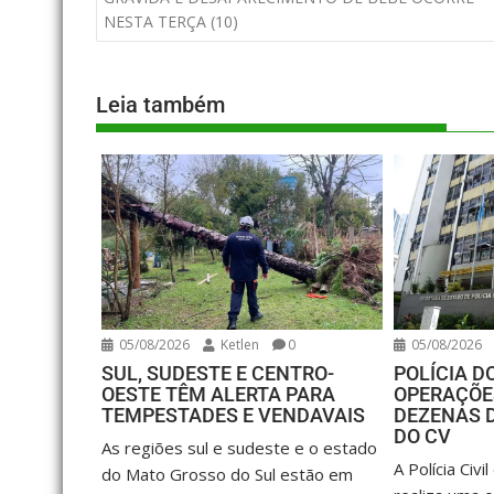
NESTA TERÇA (10)
Leia também
05/08/2026
Ketlen
0
05/08/2026
SUL, SUDESTE E CENTRO-
POLÍCIA DO
OESTE TÊM ALERTA PARA
OPERAÇÕE
TEMPESTADES E VENDAVAIS
DEZENAS 
DO CV
As regiões sul e sudeste e o estado
A Polícia Civi
do Mato Grosso do Sul estão em