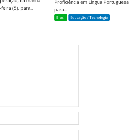
operação, na manhã
Proficiência em Língua Portuguesa
eira (5), para...
para...
Brasil
Educação / Tecnologia