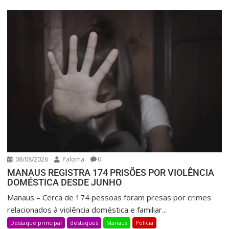
08/08/2026
Paloma
0
MANAUS REGISTRA 174 PRISÕES POR VIOLÊNCIA
DOMÉSTICA DESDE JUNHO
Manaus – Cerca de 174 pessoas foram presas por crimes
relacionados à violência doméstica e familiar...
Destaque principal
destaques
Manaus
Polícia