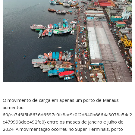
O movimento de carga em apenas um porto de Manaus
aumentou
60{ea745f5b8636d6597c0fc8ac9c0f2d640b6664a3078a54c2
c479998dee492fe0} entre os meses de janeiro e julho de
2024. A movimentação ocorreu no Super Terminais, porto