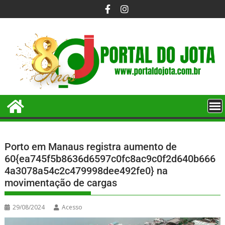
Porto em Manaus registra aumento de
60{ea745f5b8636d6597c0fc8ac9c0f2d640b666
4a3078a54c2c479998dee492fe0} na
movimentação de cargas
29/08/2024
Acesso