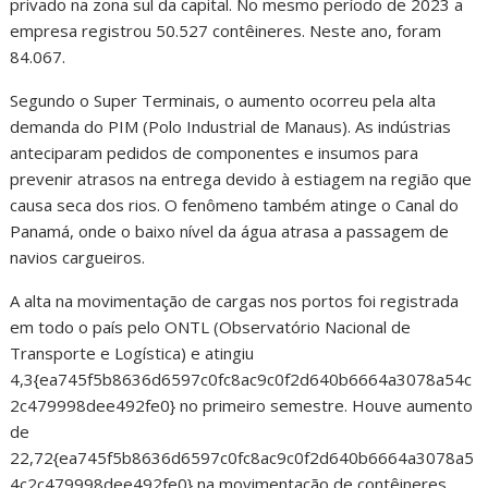
privado na zona sul da capital. No mesmo período de 2023 a
empresa registrou 50.527 contêineres. Neste ano, foram
84.067.
Segundo o Super Terminais, o aumento ocorreu pela alta
demanda do PIM (Polo Industrial de Manaus). As indústrias
anteciparam pedidos de componentes e insumos para
prevenir atrasos na entrega devido à estiagem na região que
causa seca dos rios. O fenômeno também atinge o Canal do
Panamá, onde o baixo nível da água atrasa a passagem de
navios cargueiros.
A alta na movimentação de cargas nos portos foi registrada
em todo o país pelo ONTL (Observatório Nacional de
Transporte e Logística) e atingiu
4,3{ea745f5b8636d6597c0fc8ac9c0f2d640b6664a3078a54c
2c479998dee492fe0} no primeiro semestre. Houve aumento
de
22,72{ea745f5b8636d6597c0fc8ac9c0f2d640b6664a3078a5
4c2c479998dee492fe0} na movimentação de contêineres.