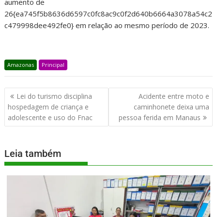
aumento de
26{ea745f5b8636d6597c0fc8ac9c0f2d640b6664a3078a54c2
c479998dee492fe0} em relação ao mesmo período de 2023.
Amazonas
Principal
Lei do turismo disciplina
Acidente entre moto e
hospedagem de criança e
caminhonete deixa uma
adolescente e uso do Fnac
pessoa ferida em Manaus
Leia também