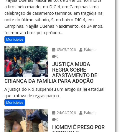
Nájylla Duenas Nascimento, de 34 anos, foi morta
a tiros pelo marido, no DIC 4, em Campinas Uma
celebração de casamento terminou em tragédia na
noite do último sábado, 9, no bairro DIC 4, em
Campinas. Nájylla Duenas Nascimento, de 34 anos,
foi morta a tiros pelo próprio...
Municipios
05/05/2026
Paloma
0
JUSTIÇA MUDA
REGRA SOBRE
AFASTAMENTO DE
CRIANÇA DA FAMÍLIA PARA ADOÇÃO
A Justiça do Rio suspendeu um artigo da lei estadual
que tratava de regras para o...
Municipios
24/04/2026
Paloma
0
HOMEM É PRESO POR