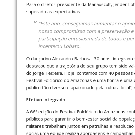
Para o diretor-presidente da Manauscult, Jender Lob
superado as expectativas.
“Este ano, conseguimos aumentar o apoio f
nosso compromisso com a preservação e va
participação entusiasmada de todos e per
incentivou Lobato.
O dançarino Alexandro Barbosa, 30 anos, integrante
destacou que a trajetória do seu grupo tem sido val
do Jorge Teixeira. Hoje, contamos com 40 pessoas de
Festival Folclórico do Amazonas é uma honra e uma 
público tão diverso e apaixonado pela cultura local”, r
Efetivo integrado
A 66ª edição do Festival Folclórico do Amazonas co
públicos para garantir o bem-estar social da populaç
militares trabalham juntos em patrulhas e resoluç
social, uma equipe realiza abordagens e campanhas 