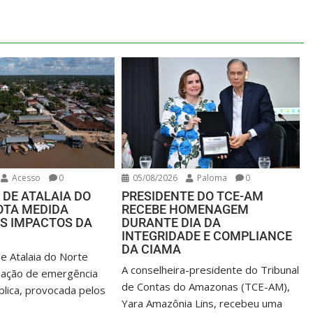
Acesso
0
05/08/2026
Paloma
0
 DE ATALAIA DO
PRESIDENTE DO TCE-AM
OTA MEDIDA
RECEBE HOMENAGEM
OS IMPACTOS DA
DURANTE DIA DA
INTEGRIDADE E COMPLIANCE
DA CIAMA
de Atalaia do Norte
A conselheira-presidente do Tribunal
uação de emergência
de Contas do Amazonas (TCE-AM),
lica, provocada pelos
Yara Amazônia Lins, recebeu uma