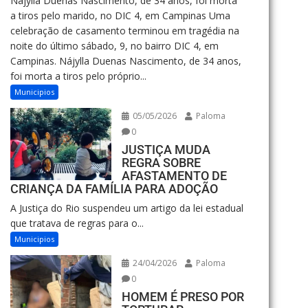
Nájylla Duenas Nascimento, de 34 anos, foi morta
a tiros pelo marido, no DIC 4, em Campinas Uma
celebração de casamento terminou em tragédia na
noite do último sábado, 9, no bairro DIC 4, em
Campinas. Nájylla Duenas Nascimento, de 34 anos,
foi morta a tiros pelo próprio...
Municipios
05/05/2026
Paloma
0
JUSTIÇA MUDA
REGRA SOBRE
AFASTAMENTO DE
CRIANÇA DA FAMÍLIA PARA ADOÇÃO
A Justiça do Rio suspendeu um artigo da lei estadual
que tratava de regras para o...
Municipios
24/04/2026
Paloma
0
HOMEM É PRESO POR