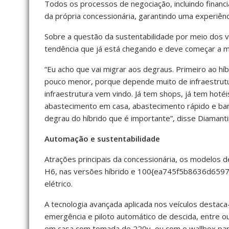
Todos os processos de negociação, incluindo financ
da própria concessionária, garantindo uma experiênc
Sobre a questão da sustentabilidade por meio dos ve
tendência que já está chegando e deve começar a m
“Eu acho que vai migrar aos degraus. Primeiro ao hí
pouco menor, porque depende muito de infraestrutu
infraestrutura vem vindo. Já tem shops, já tem hotéi
abastecimento em casa, abastecimento rápido e bar
degrau do híbrido que é importante”, disse Diamanti
Automação e sustentabilidade
Atrações principais da concessionária, os modelos
H6, nas versões híbrido e 100{ea745f5b8636d6
elétrico.
A tecnologia avançada aplicada nos veículos dest
emergência e piloto automático de descida, entre out
em casa com tomada de 220v, ou com o wallbox par