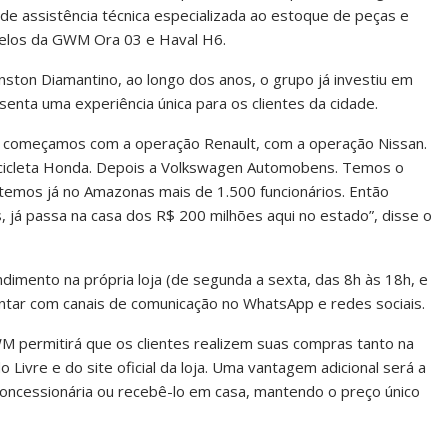
de assistência técnica especializada ao estoque de peças e
odelos da GWM Ora 03 e Haval H6.
ton Diamantino, ao longo dos anos, o grupo já investiu em
nta uma experiência única para os clientes da cidade.
s começamos com a operação Renault, com a operação Nissan.
ocicleta Honda. Depois a Volkswagen Automobens. Temos o
temos já no Amazonas mais de 1.500 funcionários. Então
s, já passa na casa dos R$ 200 milhões aqui no estado”, disse o
endimento na própria loja (de segunda a sexta, das 8h às 18h, e
contar com canais de comunicação no WhatsApp e redes sociais.
 permitirá que os clientes realizem suas compras tanto na
 Livre e do site oficial da loja. Uma vantagem adicional será a
a concessionária ou recebê-lo em casa, mantendo o preço único