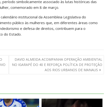
 período simbolicamente associado às lutas históricas das
 Mulher, comemorado em 8 de março.
calendário institucional da Assembleia Legislativa do
mento público às mulheres que, em diferentes áreas como
endedorismo e defesa de direitos, contribuem para o
to do Estado.
DO
DAVID ALMEIDA ACOMPANHA OPERAÇÃO AMBIENTAL
OVO
NO IGARAPÉ DO 40 E REFORÇA POLÍTICA DE PROTEÇÃO
AOS RIOS URBANOS DE MANAUS