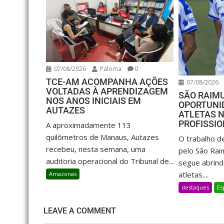
07/08/2026
Paloma
0
TCE-AM ACOMPANHA AÇÕES
07/08/2026
VOLTADAS À APRENDIZAGEM
SÃO RAIM
NOS ANOS INICIAIS EM
OPORTUNI
AUTAZES
ATLETAS 
PROFISSI
A aproximadamente 113
quilômetros de Manaus, Autazes
O trabalho d
recebeu, nesta semana, uma
pelo São Rai
auditoria operacional do Tribunal de...
segue abrind
atletas....
Amazonas
destaques
Es
LEAVE A COMMENT