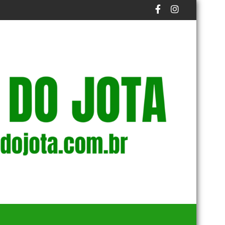
TLETAS NO FUTEBOL PROFISSIONAL
IDOSO É PRESO NA BR-174 POR ZOOFILIA APÓS VÍDEO