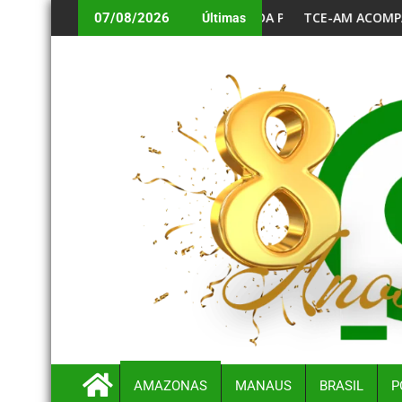
OS NO AMAZONAS
LEI MARIA DA PENHA E REFORÇA A DEFESA DOS DIREITOS DAS MU
TCE-AM ACOMPANHA AÇÕES VOLTADAS À APRE
07/08/2026
Últimas
AMAZONAS
MANAUS
BRASIL
P