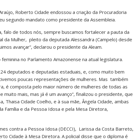
Araújo, Roberto Cidade endossou a criação da Procuradoria
 seu segundo mandato como presidente da Assembleia.
a, falo de todos nós, sempre buscamos fortalecer a pauta da
ial da Mulher, pleito da deputada Alessandra (Campelo) desde
imos avançar”, declarou o presidente da Aleam.
feminina no Parlamento Amazonense na atual legislatura.
r 24 deputados e deputadas estaduais, e, como muito bem
 tivemos poucas representações de mulheres. Mas também
atura, é composta pelo maior número de mulheres de todas as
de muito mais, mas já é um avanço”, finalizou o presidente, que
 Thaisa Cidade Coelho, e à sua mãe, Ângela Cidade, ambas
da Família e da Pessoa Idosa e pela Mesa Diretora,
imes contra a Pessoa Idosa (DECCI), Larissa da Costa Barreto,
to Cidade à Mesa Diretora. A policial disse que o diploma é