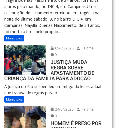
Nájylla Duenas Nascimento, de 34 anos, foi morta
a tiros pelo marido, no DIC 4, em Campinas Uma
celebração de casamento terminou em tragédia na
noite do último sábado, 9, no bairro DIC 4, em
Campinas. Nájylla Duenas Nascimento, de 34 anos,
foi morta a tiros pelo próprio...
Municipios
05/05/2026
Paloma
0
JUSTIÇA MUDA
REGRA SOBRE
AFASTAMENTO DE
CRIANÇA DA FAMÍLIA PARA ADOÇÃO
A Justiça do Rio suspendeu um artigo da lei estadual
que tratava de regras para o...
Municipios
24/04/2026
Paloma
0
HOMEM É PRESO POR