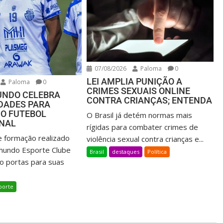
07/08/2026
Paloma
0
LEI AMPLIA PUNIÇÃO A
Paloma
0
CRIMES SEXUAIS ONLINE
UNDO CELEBRA
CONTRA CRIANÇAS; ENTENDA
DADES PARA
NO FUTEBOL
O Brasil já detém normas mais
ONAL
rígidas para combater crimes de
e formação realizado
violência sexual contra crianças e...
mundo Esporte Clube
Brasil
destaques
Política
o portas para suas
porte