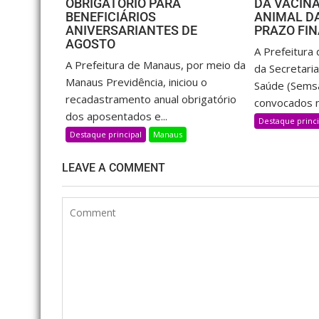
OBRIGATÓRIO PARA
DA VACIN
BENEFICIÁRIOS
ANIMAL D
ANIVERSARIANTES DE
PRAZO FI
AGOSTO
A Prefeitura
A Prefeitura de Manaus, por meio da
da Secretaria
Manaus Previdência, iniciou o
Saúde (Semsa
recadastramento anual obrigatório
convocados n
dos aposentados e...
Destaque princi
Destaque principal
Manaus
LEAVE A COMMENT