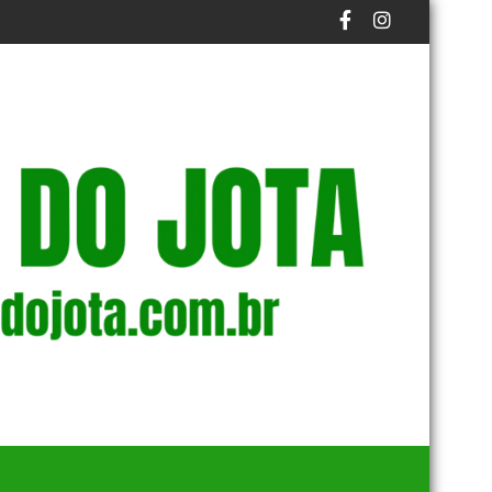
RAZO FINAL DO PROCESSO
OS NA BAÍA DE GUANABARA
EM NOVA REDUÇÃO, COPOM BAIXA TAXA SELIC PARA 1