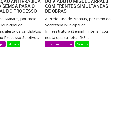
AÇÃO ANTIRRÁBICA
DO VIADUTO MIGUEL ARRAES
A SEMSA PARA O
COM FRENTES SIMULTÂNEAS
NAL DO PROCESSO
DE OBRAS
 de Manaus, por meio
A Prefeitura de Manaus, por meio da
 Municipal de
Secretaria Municipal de
), alerta os candidatos
Infraestrutura (Seminf), intensificou
o Processo Seletivo...
nesta quarta-feira, 5/8,...
pal
Manaus
Destaque principal
Manaus