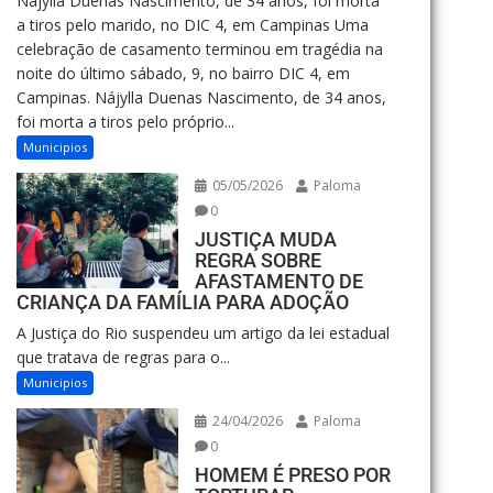
Nájylla Duenas Nascimento, de 34 anos, foi morta
a tiros pelo marido, no DIC 4, em Campinas Uma
celebração de casamento terminou em tragédia na
noite do último sábado, 9, no bairro DIC 4, em
Campinas. Nájylla Duenas Nascimento, de 34 anos,
foi morta a tiros pelo próprio...
Municipios
05/05/2026
Paloma
0
JUSTIÇA MUDA
REGRA SOBRE
AFASTAMENTO DE
CRIANÇA DA FAMÍLIA PARA ADOÇÃO
A Justiça do Rio suspendeu um artigo da lei estadual
que tratava de regras para o...
Municipios
24/04/2026
Paloma
0
HOMEM É PRESO POR