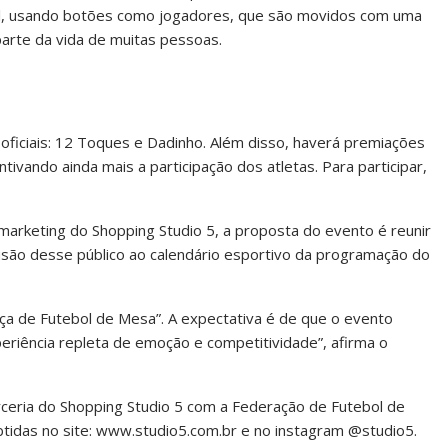
bol, usando botões como jogadores, que são movidos com uma
parte da vida de muitas pessoas.
oficiais: 12 Toques e Dadinho. Além disso, haverá premiações
ivando ainda mais a participação dos atletas. Para participar,
arketing do Shopping Studio 5, a proposta do evento é reunir
usão desse público ao calendário esportivo da programação do
aça de Futebol de Mesa”. A expectativa é de que o evento
riência repleta de emoção e competitividade”, afirma o
rceria do Shopping Studio 5 com a Federação de Futebol de
idas no site: www.studio5.com.br e no instagram @studio5.