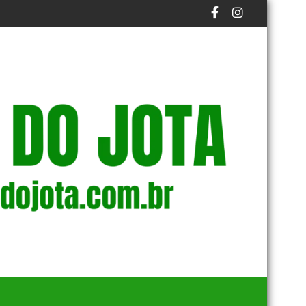
S NO FUTEBOL PROFISSIONAL
IDOSO É PRESO NA BR-174 POR ZOOFILIA APÓS VÍDEO REPER