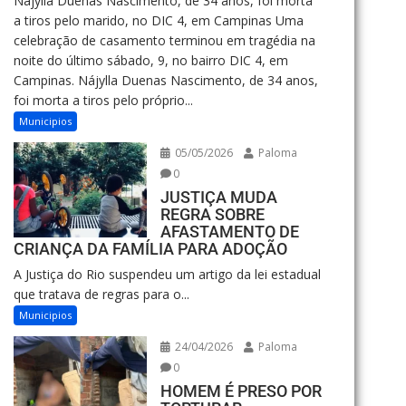
Nájylla Duenas Nascimento, de 34 anos, foi morta
a tiros pelo marido, no DIC 4, em Campinas Uma
celebração de casamento terminou em tragédia na
noite do último sábado, 9, no bairro DIC 4, em
Campinas. Nájylla Duenas Nascimento, de 34 anos,
foi morta a tiros pelo próprio...
Municipios
05/05/2026
Paloma
0
JUSTIÇA MUDA
REGRA SOBRE
AFASTAMENTO DE
CRIANÇA DA FAMÍLIA PARA ADOÇÃO
A Justiça do Rio suspendeu um artigo da lei estadual
que tratava de regras para o...
Municipios
24/04/2026
Paloma
0
HOMEM É PRESO POR