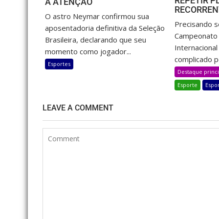
REPETIR P
A ATENÇÃO
RECORRENT
O astro Neymar confirmou sua
Precisando s
aposentadoria definitiva da Seleção
Campeonato B
Brasileira, declarando que seu
Internaciona
momento como jogador...
complicado pe
Esportes
Destaque princi
Esporte
Espo
LEAVE A COMMENT