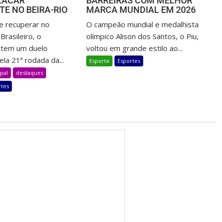
LACAR
BARREIRAS COM MELHOR
E NO BEIRA-RIO
MARCA MUNDIAL EM 2026
e recuperar no
O campeão mundial e medalhista
rasileiro, o
olímpico Alison dos Santos, o Piu,
l tem um duelo
voltou em grande estilo ao...
la 21ª rodada da...
Esporte
Esportes
pal
destaques
rtes