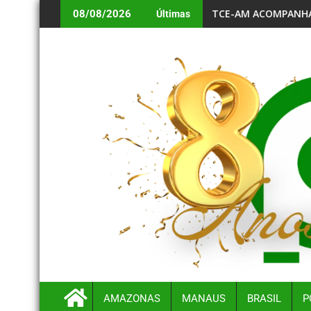
O AMAZONAS
ARIA DA PENHA E REFORÇA A DEFESA DOS DIREITOS DAS MULHERE
TCE-AM ACOMPANHA AÇÕES VOLTADAS À APRENDIZA
08/08/2026
Últimas
AMAZONAS
MANAUS
BRASIL
P