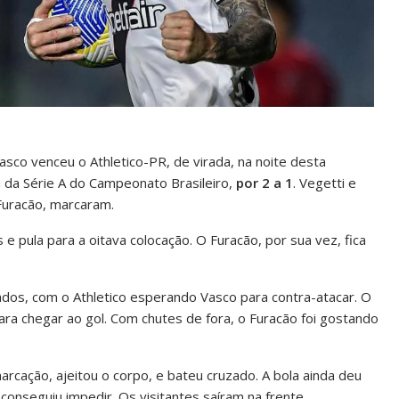
Vasco venceu o Athletico-PR, de virada, na noite desta
a da Série A do Campeonato Brasileiro,
por 2 a 1
. Vegetti e
 Furacão, marcaram.
e pula para a oitava colocação. O Furacão, por sua vez, fica
dos, com o Athletico esperando Vasco para contra-atacar. O
ra chegar ao gol. Com chutes de fora, o Furacão foi gostando
rcação, ajeitou o corpo, e bateu cruzado. A bola ainda deu
conseguiu impedir. Os visitantes saíram na frente.