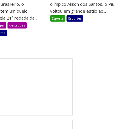
rasileiro, o
olímpico Alison dos Santos, o Piu,
l tem um duelo
voltou em grande estilo ao...
la 21ª rodada da...
Esporte
Esportes
pal
destaques
rtes