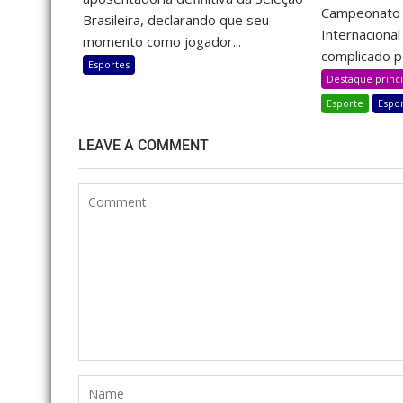
Campeonato B
Brasileira, declarando que seu
Internaciona
momento como jogador...
complicado pe
Esportes
Destaque princi
Esporte
Espo
LEAVE A COMMENT