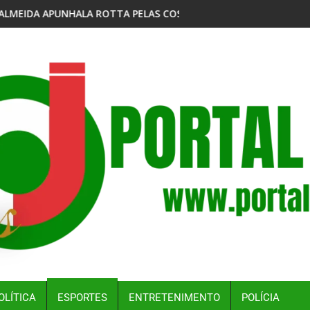
LAS COSTAS, E ROTTA DIZ QUE ELE É CONHECIDO NO MEIO POL
STF MUDA DECISÃO DE MORAES E REDUZ PENA DE CON
OLÍTICA
ESPORTES
ENTRETENIMENTO
POLÍCIA