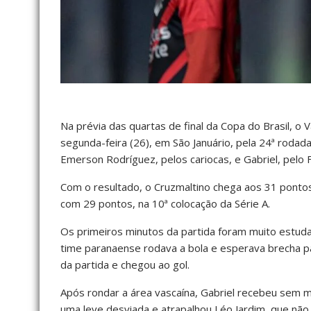
Na prévia das quartas de final da Copa do Brasil, o 
segunda-feira (26), em São Januário, pela 24ª rodad
Emerson Rodríguez, pelos cariocas, e Gabriel, pelo
Com o resultado, o Cruzmaltino chega aos 31 pontos 
com 29 pontos, na 10ª colocação da Série A.
Os primeiros minutos da partida foram muito estuda
time paranaense rodava a bola e esperava brecha pa
da partida e chegou ao gol.
Após rondar a área vascaína, Gabriel recebeu sem ma
uma leve desviada e atrapalhou Léo Jardim, que não 