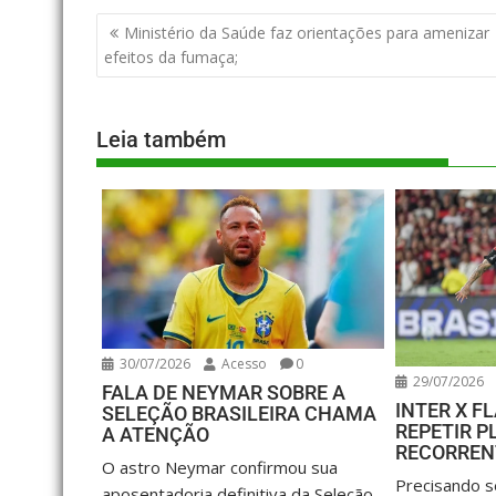
Ministério da Saúde faz orientações para amenizar
efeitos da fumaça;
Leia também
30/07/2026
Acesso
0
29/07/2026
FALA DE NEYMAR SOBRE A
INTER X 
SELEÇÃO BRASILEIRA CHAMA
REPETIR P
A ATENÇÃO
RECORRENT
O astro Neymar confirmou sua
Precisando s
aposentadoria definitiva da Seleção