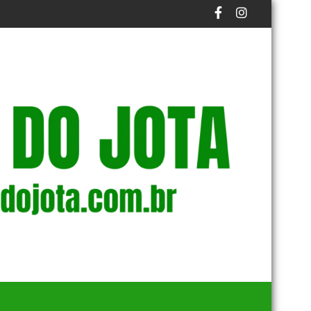
ÍTICO COMO “HOMEM SEM PALAVRA”
DENADA POR 8 DE JANEIRO
TCE-AM ACOMPANHA AÇÕES VOLTADAS À APRENDIZAGEM 