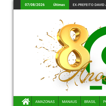
VÍDEO REPERCUTIR NAS REDES SOCIAIS
EX-PREFEITO DAVID ALMEIDA APUNHALA ROTTA PE
07/08/2026
Últimas
AMAZONAS
MANAUS
BRASIL
P