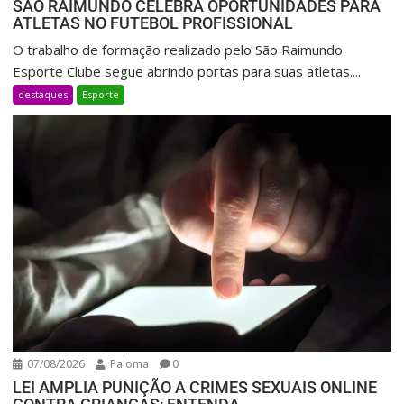
SÃO RAIMUNDO CELEBRA OPORTUNIDADES PARA
ATLETAS NO FUTEBOL PROFISSIONAL
O trabalho de formação realizado pelo São Raimundo
Esporte Clube segue abrindo portas para suas atletas....
destaques
Esporte
07/08/2026
Paloma
0
LEI AMPLIA PUNIÇÃO A CRIMES SEXUAIS ONLINE