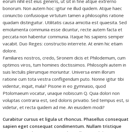
eorum nihil est eius generis, ut sit in fine atque extrerno
bonorum. Non autem hoc: igitur ne illud quidem. Atque haec
coniunctio confusioque virtutum tamen a philosophis ratione
quadam distinguitur. Utilitatis causa amicitia est quaesita. Sed
emolumenta communia esse dicuntur, recte autem facta et
peccata non habentur communia. Itaque his sapiens semper
vacabit. Duo Reges: constructio interrete. At enim hic etiam
dolore.
Familiares nostros, credo, Sironem dicis et Philodemum, cum
optimos viros, tum homines doctissimos. Philosophi autem in
suis lectulis plerumque moriuntur. Universa enim illorum
ratione cum tota vestra confligendum puto. Nonne igitur tibi
videntur, inquit, mala? Pisone in eo gymnasio, quod
Ptolomaeum vocatur, unaque nobiscum Q. Quia dolori non
voluptas contraria est, sed doloris privatio. Sed tempus est, si
videtur, et recta quidem ad me. An eiusdem modi?
Curabitur cursus et ligula ut rhoncus. Phasellus consequat
sapien eget consequat condimentum. Nullam tristique