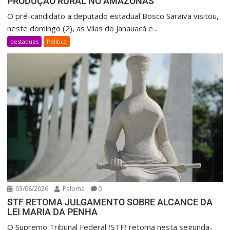
PRODUÇÃO RURAL NO AMAZONAS
O pré-candidato a deputado estadual Bosco Saraiva visitou,
neste domingo (2), as Vilas do Janauacá e...
destaques
Política
03/08/2026
Paloma
0
STF RETOMA JULGAMENTO SOBRE ALCANCE DA
LEI MARIA DA PENHA
O Supremo Tribunal Federal (STF) retoma nesta segunda-