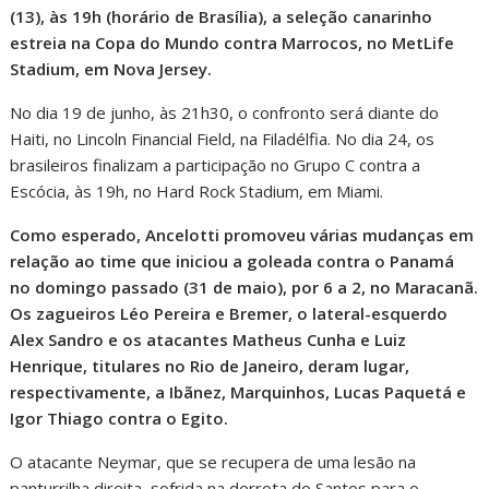
(13), às 19h (horário de Brasília), a seleção canarinho
estreia na Copa do Mundo contra Marrocos, no MetLife
Stadium, em Nova Jersey.
No dia 19 de junho, às 21h30, o confronto será diante do
Haiti, no Lincoln Financial Field, na Filadélfia. No dia 24, os
brasileiros finalizam a participação no Grupo C contra a
Escócia, às 19h, no Hard Rock Stadium, em Miami.
Como esperado, Ancelotti promoveu várias mudanças em
relação ao time que iniciou a goleada contra o Panamá
no domingo passado (31 de maio), por 6 a 2, no Maracanã.
Os zagueiros Léo Pereira e Bremer, o lateral-esquerdo
Alex Sandro e os atacantes Matheus Cunha e Luiz
Henrique, titulares no Rio de Janeiro, deram lugar,
respectivamente, a Ibãnez, Marquinhos, Lucas Paquetá e
Igor Thiago contra o Egito.
O atacante Neymar, que se recupera de uma lesão na
panturrilha direita, sofrida na derrota do Santos para o