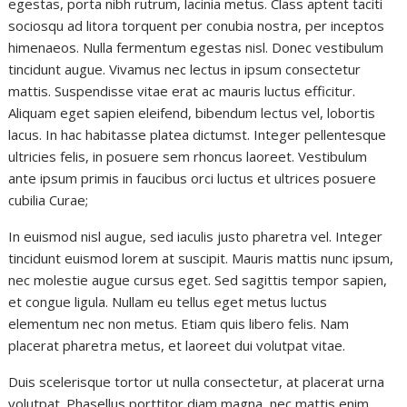
egestas, porta nibh rutrum, lacinia metus. Class aptent taciti
sociosqu ad litora torquent per conubia nostra, per inceptos
himenaeos. Nulla fermentum egestas nisl. Donec vestibulum
tincidunt augue. Vivamus nec lectus in ipsum consectetur
mattis. Suspendisse vitae erat ac mauris luctus efficitur.
Aliquam eget sapien eleifend, bibendum lectus vel, lobortis
lacus. In hac habitasse platea dictumst. Integer pellentesque
ultricies felis, in posuere sem rhoncus laoreet. Vestibulum
ante ipsum primis in faucibus orci luctus et ultrices posuere
cubilia Curae;
In euismod nisl augue, sed iaculis justo pharetra vel. Integer
tincidunt euismod lorem at suscipit. Mauris mattis nunc ipsum,
nec molestie augue cursus eget. Sed sagittis tempor sapien,
et congue ligula. Nullam eu tellus eget metus luctus
elementum nec non metus. Etiam quis libero felis. Nam
placerat pharetra metus, et laoreet dui volutpat vitae.
Duis scelerisque tortor ut nulla consectetur, at placerat urna
volutpat. Phasellus porttitor diam magna, nec mattis enim