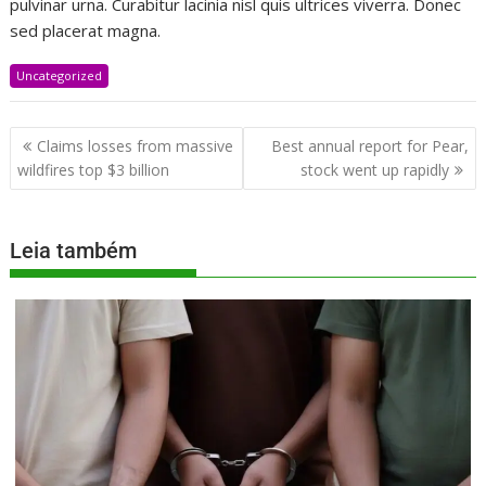
pulvinar urna. Curabitur lacinia nisl quis ultrices viverra. Donec
sed placerat magna.
Uncategorized
Claims losses from massive
Best annual report for Pear,
wildfires top $3 billion
stock went up rapidly
Leia também