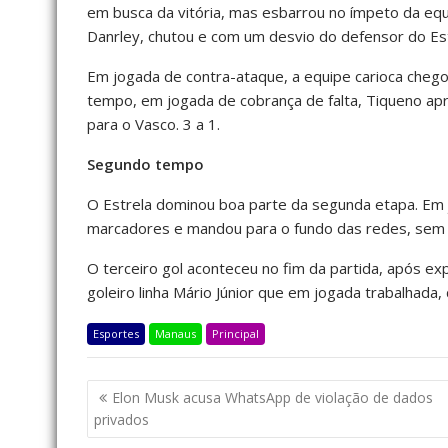
em busca da vitória, mas esbarrou no ímpeto da equip
Danrley, chutou e com um desvio do defensor do Est
Em jogada de contra-ataque, a equipe carioca chegou 
tempo, em jogada de cobrança de falta, Tiqueno ap
para o Vasco. 3 a 1.
Segundo tempo
O Estrela dominou boa parte da segunda etapa. Em jog
marcadores e mandou para o fundo das redes, sem c
O terceiro gol aconteceu no fim da partida, após e
goleiro linha Mário Júnior que em jogada trabalhada, d
Esportes
Manaus
Principal
Elon Musk acusa WhatsApp de violação de dados
privados