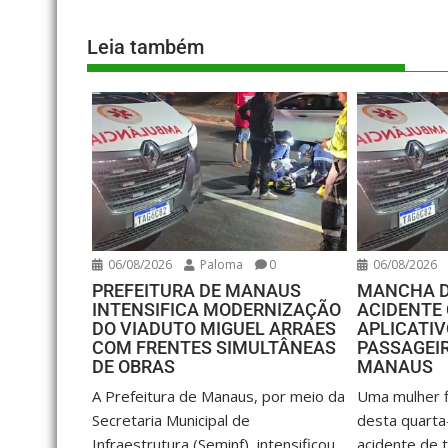
Leia também
06/08/2026
Paloma
0
06/08/2026
PREFEITURA DE MANAUS
MANCHA D
INTENSIFICA MODERNIZAÇÃO
ACIDENTE
DO VIADUTO MIGUEL ARRAES
APLICATIV
COM FRENTES SIMULTÂNEAS
PASSAGEIR
DE OBRAS
MANAUS
A Prefeitura de Manaus, por meio da
Uma mulher fi
Secretaria Municipal de
desta quarta
Infraestrutura (Seminf), intensificou
acidente de t