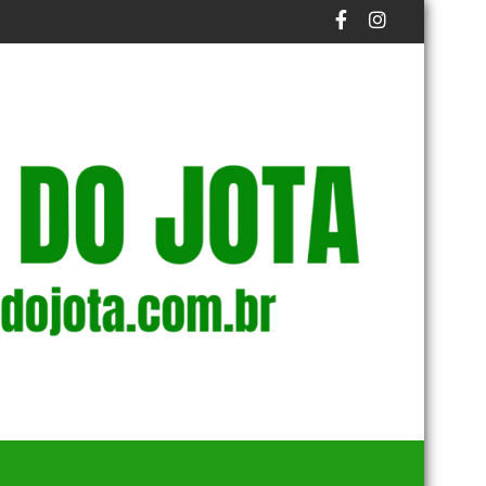
 RECONHECIDA PELA DEFESA CIVIL
TCE-AM DIVULGA RESULTADO DA ANÁLISE DOS R