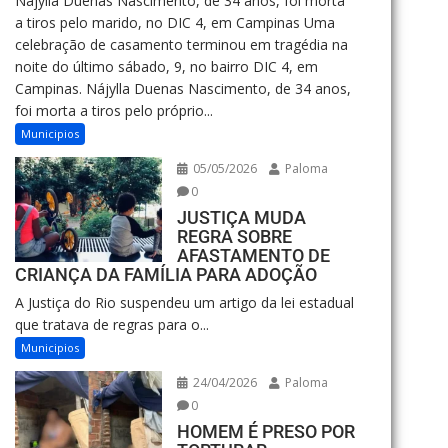
Nájylla Duenas Nascimento, de 34 anos, foi morta
a tiros pelo marido, no DIC 4, em Campinas Uma
celebração de casamento terminou em tragédia na
noite do último sábado, 9, no bairro DIC 4, em
Campinas. Nájylla Duenas Nascimento, de 34 anos,
foi morta a tiros pelo próprio...
Municipios
05/05/2026
Paloma
0
JUSTIÇA MUDA
REGRA SOBRE
AFASTAMENTO DE
CRIANÇA DA FAMÍLIA PARA ADOÇÃO
A Justiça do Rio suspendeu um artigo da lei estadual
que tratava de regras para o...
Municipios
24/04/2026
Paloma
0
HOMEM É PRESO POR