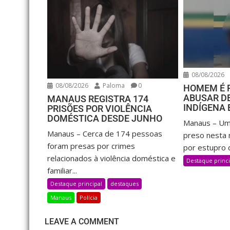
08/08/2026
08/08/2026
Paloma
0
HOMEM É 
ABUSAR D
MANAUS REGISTRA 174
INDÍGENA
PRISÕES POR VIOLÊNCIA
DOMÉSTICA DESDE JUNHO
Manaus – Um
Manaus – Cerca de 174 pessoas
preso nesta n
foram presas por crimes
por estupro d
relacionados à violência doméstica e
Destaque princi
familiar...
Destaque principal
destaques
Manaus
Polícia
LEAVE A COMMENT