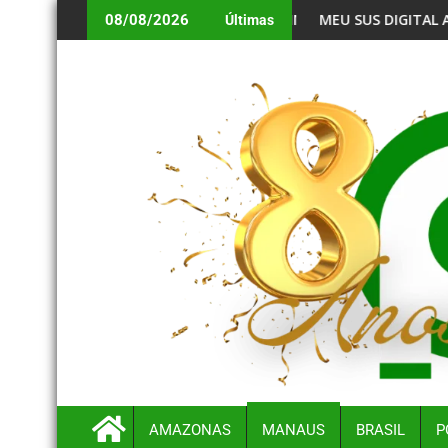
ESCENTE INDÍGENA EM BALNEÁRIO
MEU SUS DIGITAL AMPLIA TELEATENDIMENTOS PA
08/08/2026
Últimas
AMAZONAS
MANAUS
BRASIL
P