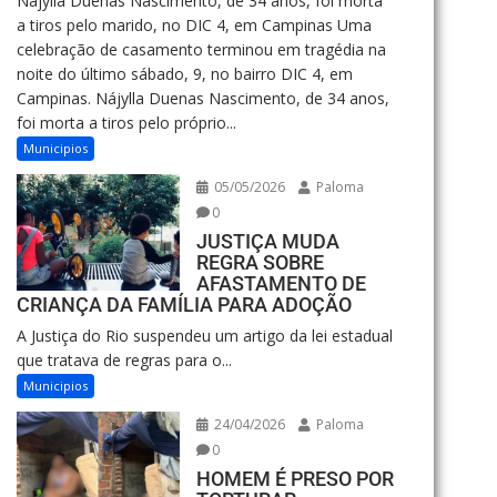
Nájylla Duenas Nascimento, de 34 anos, foi morta
a tiros pelo marido, no DIC 4, em Campinas Uma
celebração de casamento terminou em tragédia na
noite do último sábado, 9, no bairro DIC 4, em
Campinas. Nájylla Duenas Nascimento, de 34 anos,
foi morta a tiros pelo próprio...
Municipios
05/05/2026
Paloma
0
JUSTIÇA MUDA
REGRA SOBRE
AFASTAMENTO DE
CRIANÇA DA FAMÍLIA PARA ADOÇÃO
A Justiça do Rio suspendeu um artigo da lei estadual
que tratava de regras para o...
Municipios
24/04/2026
Paloma
0
HOMEM É PRESO POR