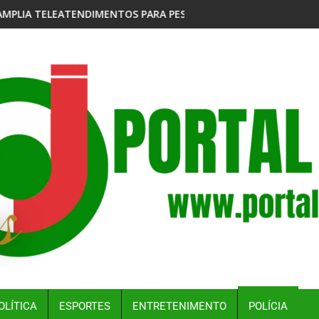
RA PESSOAS COM PROBLEMAS COM JOGOS E APOSTAS
CRIADORES DO ‘DOMINÓ FUTEBOL CLUBE’, LANÇAM F
OLÍTICA
ESPORTES
ENTRETENIMENTO
POLÍCIA