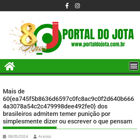
Mais de
60{ea745f5b8636d6597c0fc8ac9c0f2d640b666
4a3078a54c2c479998dee492fe0} dos
brasileiros admitem temer punição por
simplesmente dizer ou escrever o que pensam
08/05/2024
Acesso