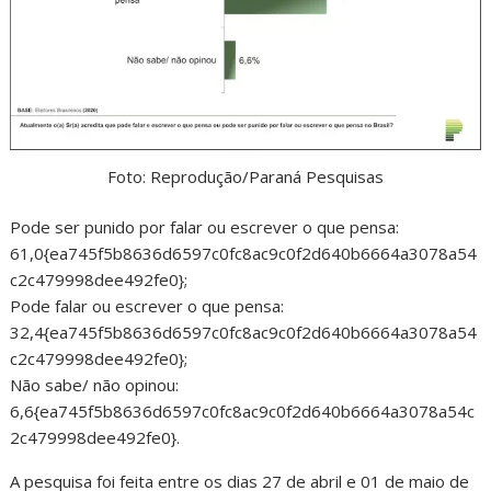
Foto: Reprodução/Paraná Pesquisas
Pode ser punido por falar ou escrever o que pensa:
61,0{ea745f5b8636d6597c0fc8ac9c0f2d640b6664a3078a54
c2c479998dee492fe0};
Pode falar ou escrever o que pensa:
32,4{ea745f5b8636d6597c0fc8ac9c0f2d640b6664a3078a54
c2c479998dee492fe0};
Não sabe/ não opinou:
6,6{ea745f5b8636d6597c0fc8ac9c0f2d640b6664a3078a54c
2c479998dee492fe0}.
A pesquisa foi feita entre os dias 27 de abril e 01 de maio de