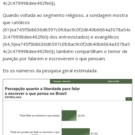
4c2c479998dee492fe0}).
Quando voltada ao segmento religioso, a sondagem mostra
que católicos
(61{ea745f5b8636d6597c0fc8ac9c0f2d640b6664a3078a54c
2c479998dee492fe0} dos entrevistados) e evangélicos
(64,5{ea745f5b8636d6597c0fc8ac9c0f2d640b6664a3078a5
4c2c479998dee492fe0}) também compartilham o temor de
punição por falarem e escreverem o que pensam.
Eis os números da pesquisa geral estimulada: