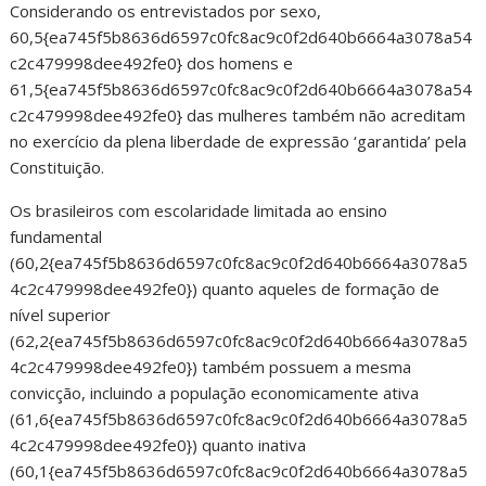
Considerando os entrevistados por sexo,
60,5{ea745f5b8636d6597c0fc8ac9c0f2d640b6664a3078a54
c2c479998dee492fe0} dos homens e
61,5{ea745f5b8636d6597c0fc8ac9c0f2d640b6664a3078a54
c2c479998dee492fe0} das mulheres também não acreditam
no exercício da plena liberdade de expressão ‘garantida’ pela
Constituição.
Os brasileiros com escolaridade limitada ao ensino
fundamental
(60,2{ea745f5b8636d6597c0fc8ac9c0f2d640b6664a3078a5
4c2c479998dee492fe0}) quanto aqueles de formação de
nível superior
(62,2{ea745f5b8636d6597c0fc8ac9c0f2d640b6664a3078a5
4c2c479998dee492fe0}) também possuem a mesma
convicção, incluindo a população economicamente ativa
(61,6{ea745f5b8636d6597c0fc8ac9c0f2d640b6664a3078a5
4c2c479998dee492fe0}) quanto inativa
(60,1{ea745f5b8636d6597c0fc8ac9c0f2d640b6664a3078a5