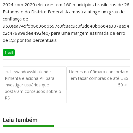
2024 com 2020 eleitores em 160 municípios brasileiros de 26
Estados e do Distrito Federal. A amostra atinge um grau de
confiança de
95,0{ea745f5b8636d6597c0fc8ac9c0f2d640b6664a3078a54
c2c479998dee492fe0} para uma margem estimada de erro
de 2,2 pontos percentuais.
Brasil
Lewandowski atende
Líderes na Câmara concordam
Pimenta e aciona PF para
em taxar compras de até US$
investigar usuários que
50
postaram conteúdos sobre o
RS
Leia também