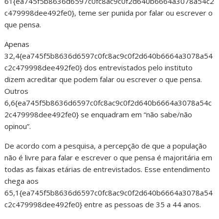
61{ea745f5b8636d6597c0fc8ac9c0f2d640b6664a3078a54c2
c479998dee492fe0}, teme ser punida por falar ou escrever o
que pensa.
Apenas
32,4{ea745f5b8636d6597c0fc8ac9c0f2d640b6664a3078a54
c2c479998dee492fe0} dos entrevistados pelo instituto
dizem acreditar que podem falar ou escrever o que pensa.
Outros
6,6{ea745f5b8636d6597c0fc8ac9c0f2d640b6664a3078a54c
2c479998dee492fe0} se enquadram em “não sabe/não
opinou”.
De acordo com a pesquisa, a percepção de que a população
não é livre para falar e escrever o que pensa é majoritária em
todas as faixas etárias de entrevistados. Esse entendimento
chega aos
65,1{ea745f5b8636d6597c0fc8ac9c0f2d640b6664a3078a54
c2c479998dee492fe0} entre as pessoas de 35 a 44 anos.