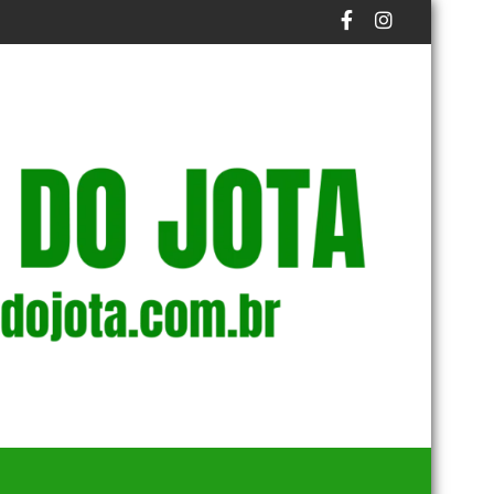
AS COSTAS, E ROTTA DIZ QUE ELE É CONHECIDO NO MEIO POLÍ
STF MUDA DECISÃO DE MORAES E REDUZ PENA DE CON