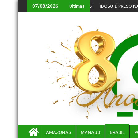
RA ATLETAS NO FUTEBOL PROFISSIONAL
IDOSO É PRESO NA BR-174 POR ZOOFILIA APÓS V
07/08/2026
Últimas
AMAZONAS
MANAUS
BRASIL
P