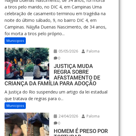
Nájylla Duenas Nascimento, de 34 anos, foi morta
a tiros pelo marido, no DIC 4, em Campinas Uma
celebração de casamento terminou em tragédia na
noite do último sábado, 9, no bairro DIC 4, em
Campinas. Nájylla Duenas Nascimento, de 34 anos,
foi morta a tiros pelo próprio...
Municipios
05/05/2026
Paloma
0
JUSTIÇA MUDA
REGRA SOBRE
AFASTAMENTO DE
CRIANÇA DA FAMÍLIA PARA ADOÇÃO
A Justiça do Rio suspendeu um artigo da lei estadual
que tratava de regras para o...
Municipios
24/04/2026
Paloma
0
HOMEM É PRESO POR