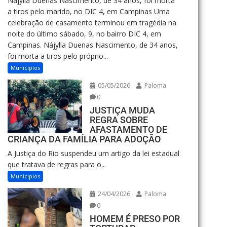
Nájylla Duenas Nascimento, de 34 anos, foi morta
a tiros pelo marido, no DIC 4, em Campinas Uma
celebração de casamento terminou em tragédia na
noite do último sábado, 9, no bairro DIC 4, em
Campinas. Nájylla Duenas Nascimento, de 34 anos,
foi morta a tiros pelo próprio...
Municipios
05/05/2026
Paloma
0
JUSTIÇA MUDA
REGRA SOBRE
AFASTAMENTO DE
CRIANÇA DA FAMÍLIA PARA ADOÇÃO
A Justiça do Rio suspendeu um artigo da lei estadual
que tratava de regras para o...
Municipios
24/04/2026
Paloma
0
HOMEM É PRESO POR