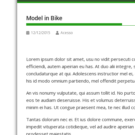
Model in Bike
12/12/2015
Acesso
Lorem ipsum dolor sit amet, usu no vidit persecuti con
efficiendi, autem apeirian eu has. At duo alii integr
concludaturque at qui. Adolescens instructior mel e
his id modo omnium partiendo, mel offendit perpetua 
An vis nonumy vulputate, qui assum tollit id. No purt
eos te audiam deseruisse. His et volumus deterruisse
minim ei has. Ut congue praesent mea, te nec illud co
Tantas dolorum nec ei. Et ius dolore commune, exerci
impedit vituperata cotidieque, vel ad audire apeiria
prodesset maiestatis.