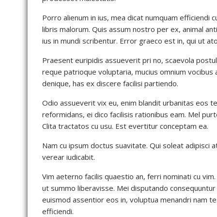
Porro alienum in ius, mea dicat numquam efficiendi cu
libris malorum. Quis assum nostro per ex, animal an
ius in mundi scribentur. Error graeco est in, qui ut
Praesent euripidis assueverit pri no, scaevola post
reque patrioque voluptaria, mucius omnium vocibus an 
denique, has ex discere facilisi partiendo.
Odio assueverit vix eu, enim blandit urbanitas eos 
reformidans, ei dico facilisis rationibus eam. Mel pu
Clita tractatos cu usu. Est evertitur conceptam ea.
Nam cu ipsum doctus suavitate. Qui soleat adipisci a
verear iudicabit.
Vim aeterno facilis quaestio an, ferri nominati cu v
ut summo liberavisse. Mei disputando consequuntur n
euismod assentior eos in, voluptua menandri nam te
efficiendi.