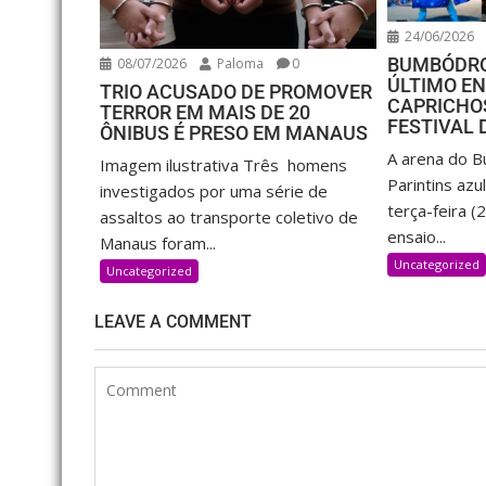
24/06/2026
BUMBÓDRO
08/07/2026
Paloma
0
ÚLTIMO EN
TRIO ACUSADO DE PROMOVER
CAPRICHO
TERROR EM MAIS DE 20
FESTIVAL 
ÔNIBUS É PRESO EM MANAUS
A arena do 
Imagem ilustrativa Três homens
Parintins azu
investigados por uma série de
terça-feira (
assaltos ao transporte coletivo de
ensaio...
Manaus foram...
Uncategorized
Uncategorized
LEAVE A COMMENT