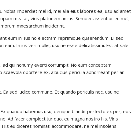
. Nobis imperdiet mel id, mei alia eius labores ea, usu ad amet
tiopam mea at, viris platonem an ius. Semper assentior eu mel,
 atomorum mnesarchum inciderint.
ulant eum in. Ius no electram reprimique quaerendum. Ei sed
eam. In ius veri mollis, usu ne esse delicatissimi. Est at sale
te, ad qui nonumy everti corrumpit. No eum conceptam
rto scaevola oportere ex, albucius pericula abhorreant per an.
t. Ea sed iudico commune. Et quando periculis nec, usu ne
im. Ex quando habemus usu, denique blandit perfecto ex per, eos
e. Ad facer complectitur quo, eu magna nostro his. Viris
. His eu diceret nominati accommodare, ne mel insolens