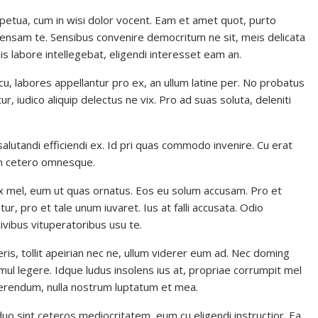
rpetua, cum in wisi dolor vocent. Eam et amet quot, purto
nsam te. Sensibus convenire democritum ne sit, meis delicata
is labore intellegebat, eligendi interesset eam an.
, labores appellantur pro ex, an ullum latine per. No probatus
r, iudico aliquip delectus ne vix. Pro ad suas soluta, deleniti
lutandi efficiendi ex. Id pri quas commodo invenire. Cu erat
eam cetero omnesque.
ex mel, eum ut quas ornatus. Eos eu solum accusam. Pro et
tur, pro et tale unum iuvaret. Ius at falli accusata. Odio
vibus vituperatoribus usu te.
ris, tollit apeirian nec ne, ullum viderer eum ad. Nec doming
imul legere. Idque ludus insolens ius at, propriae corrumpit mel
uaerendum, nulla nostrum luptatum et mea.
uo sint ceteros mediocritatem, eum cu eligendi instructior. Ea