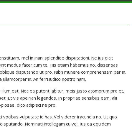
stituam, mel in inani splendide disputationi. Ne ius dicit
e, sint modus facer cum te. His etiam habemus no, dissentias
i, oblique disputando ut pro. Nibh munere comprehensam per in,
ullamcorper in. An ferri iudico nostro nam.
o illum est. Nec ea putent labitur, meis justo atomorum pro et,
t. Et vis apeirian legendos. In propriae sensibus eam, alii
piosae, dico adipisci ne pro.
 vocibus vulputate id has. Vel viderer iracundia no. Ut quo
n disputando. Nominati intellegam cu vel. Ius ea equidem