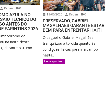
Ketlen
0
MO AZULA NO
19/06/2026
Ketlen
0
SAIO TÉCNICO DO
PRESERVADO, GABRIEL
SO ANTES DO
MAGALHÃES GARANTE ESTAR
DE PARINTINS 2026
BEM PARA ENFRENTAR HAITI
Bumbódromo de
O zagueiro Gabriel Magalhães
lou na noite desta
tranquilizou a torcida quanto às
23) durante o último
condições físicas para ir a campo
nesta...
Uncategorized