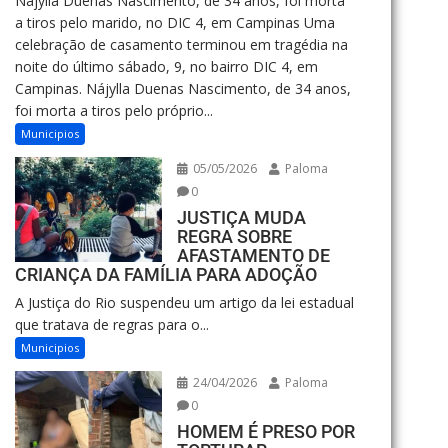
Nájylla Duenas Nascimento, de 34 anos, foi morta
a tiros pelo marido, no DIC 4, em Campinas Uma
celebração de casamento terminou em tragédia na
noite do último sábado, 9, no bairro DIC 4, em
Campinas. Nájylla Duenas Nascimento, de 34 anos,
foi morta a tiros pelo próprio...
Municipios
05/05/2026
Paloma
0
JUSTIÇA MUDA
REGRA SOBRE
AFASTAMENTO DE
CRIANÇA DA FAMÍLIA PARA ADOÇÃO
A Justiça do Rio suspendeu um artigo da lei estadual
que tratava de regras para o...
Municipios
24/04/2026
Paloma
0
HOMEM É PRESO POR