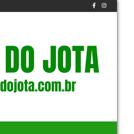
O PRAZO FINAL DO PROCESSO
DUOS NA BAÍA DE GUANABARA
EM NOVA REDUÇÃO, COPOM BAIXA TAXA SELIC PAR