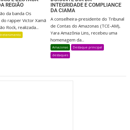
DA REGIÃO
INTEGRIDADE E COMPLIANCE
DA CIAMA
ção da banda Os
A conselheira-presidente do Tribunal
 do rapper Victor Xamã
de Contas do Amazonas (TCE-AM),
ão Rock, realizada...
Yara Amazônia Lins, recebeu uma
tretenimento
homenagem da...
Amazonas
Destaque principal
destaques