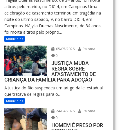
Nájylla Duenas Nascimento, de 34 anos, foi morta
a tiros pelo marido, no DIC 4, em Campinas Uma
celebração de casamento terminou em tragédia na
noite do último sábado, 9, no bairro DIC 4, em
Campinas. Nájylla Duenas Nascimento, de 34 anos,
foi morta a tiros pelo próprio...
Municipios
05/05/2026
Paloma
0
JUSTIÇA MUDA
REGRA SOBRE
AFASTAMENTO DE
CRIANÇA DA FAMÍLIA PARA ADOÇÃO
A Justiça do Rio suspendeu um artigo da lei estadual
que tratava de regras para o...
Municipios
24/04/2026
Paloma
0
HOMEM É PRESO POR