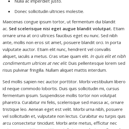
Nulla ac imperdiet justo.
Donec sollicitudin ultricies molestie.
Maecenas congue ipsum tortor, ut fermentum dui blandit
ac.
Sed scelerisque nisi eget augue blandit volutpat.
Etiam
ornare urna at orci ultrices faucibus eget eu nunc. Sed nibh
ante, mollis non eros sit amet, posuere blandit orci. In porta
vulputate auctor. Etiam elit nunc, hendrerit vel convallis
aliquet, iaculis a metus. Cras vitae quam elit.
In quis elit et nibh
condimentum ultrices at nec elit
. Duis pellentesque lorem sed
risus pulvinar fringilla. Nullam aliquet mattis interdum.
Sed mollis sapien nec auctor porttitor. Morbi vestibulum libero
id neque commodo lobortis. Duis quis sollicitudin mi, cursus
fermentum ipsum. Suspendisse mollis tortor non volutpat
pharetra. Curabitur mi felis, scelerisque sed massa ac, ornare
tristique leo. Aenean eget est velit. Morbi urna nibh, posuere
vel sollicitudin et, vulputate non lectus. Curabitur eu turpis quis
arcu consectetur tincidunt. Morbi ante metus, efficitur nec