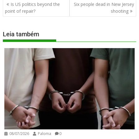
Is US politics beyond the
Six people dead in New Jersey
point of repair?
shooting
Leia também
08/07/2026
Paloma
0