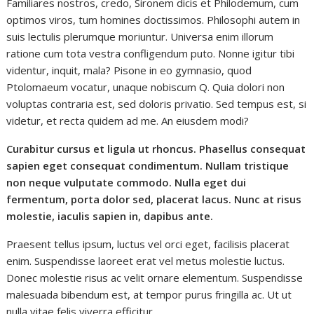
Familiares nostros, credo, Sironem dicis et Philodemum, cum
optimos viros, tum homines doctissimos. Philosophi autem in
suis lectulis plerumque moriuntur. Universa enim illorum
ratione cum tota vestra confligendum puto. Nonne igitur tibi
videntur, inquit, mala? Pisone in eo gymnasio, quod
Ptolomaeum vocatur, unaque nobiscum Q. Quia dolori non
voluptas contraria est, sed doloris privatio. Sed tempus est, si
videtur, et recta quidem ad me. An eiusdem modi?
Curabitur cursus et ligula ut rhoncus. Phasellus consequat
sapien eget consequat condimentum. Nullam tristique
non neque vulputate commodo. Nulla eget dui
fermentum, porta dolor sed, placerat lacus. Nunc at risus
molestie, iaculis sapien in, dapibus ante.
Praesent tellus ipsum, luctus vel orci eget, facilisis placerat
enim. Suspendisse laoreet erat vel metus molestie luctus.
Donec molestie risus ac velit ornare elementum. Suspendisse
malesuada bibendum est, at tempor purus fringilla ac. Ut ut
nulla vitae felis viverra efficitur.