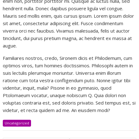
enim non, porttitor porttitor mi. Quisque ac luctus nulla, sed
hendrerit nulla. Donec dapibus posuere ligula vel congue.
Mauris sed mollis enim, quis cursus ipsum. Lorem ipsum dolor
sit amet, consectetur adipiscing elit. Fusce condimentum
viverra orci nec faucibus. Vivamus malesuada, felis ut auctor
tincidunt, dui purus pretium magna, ac hendrerit ex massa at
augue.
Familiares nostros, credo, Sironem dicis et Philodemum, cum
optimos viros, tum homines doctissimos. Philosophi autem in
suis lectulis plerumque moriuntur. Universa enim illorum
ratione cum tota vestra confligendum puto. Nonne igitur tibi
videntur, inquit, mala? Pisone in eo gymnasio, quod
Ptolomaeum vocatur, unaque nobiscum Q. Quia dolori non
voluptas contraria est, sed doloris privatio. Sed tempus est, si
videtur, et recta quidem ad me. An eiusdem modi?
Uncategorized