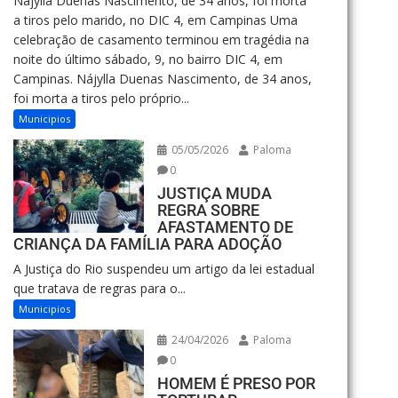
Nájylla Duenas Nascimento, de 34 anos, foi morta
a tiros pelo marido, no DIC 4, em Campinas Uma
celebração de casamento terminou em tragédia na
noite do último sábado, 9, no bairro DIC 4, em
Campinas. Nájylla Duenas Nascimento, de 34 anos,
foi morta a tiros pelo próprio...
Municipios
05/05/2026
Paloma
0
JUSTIÇA MUDA
REGRA SOBRE
AFASTAMENTO DE
CRIANÇA DA FAMÍLIA PARA ADOÇÃO
A Justiça do Rio suspendeu um artigo da lei estadual
que tratava de regras para o...
Municipios
24/04/2026
Paloma
0
HOMEM É PRESO POR