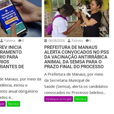
Paloma
0
06/08/2026
Paloma
0
EV INICIA
PREFEITURA DE MANAUS
TRAMENTO
ALERTA CONVOCADOS NO PSS
RIO PARA
DA VACINAÇÃO ANTIRRÁBICA
RIOS
ANIMAL DA SEMSA PARA O
RIANTES DE
PRAZO FINAL DO PROCESSO
A Prefeitura de Manaus, por meio
 de Manaus, por meio da
da Secretaria Municipal de
ência, iniciou o
Saúde (Semsa), alerta os candidatos
nto anual obrigatório
convocados no Processo Seletivo...
dos e...
Destaque principal
Manaus
pal
Manaus