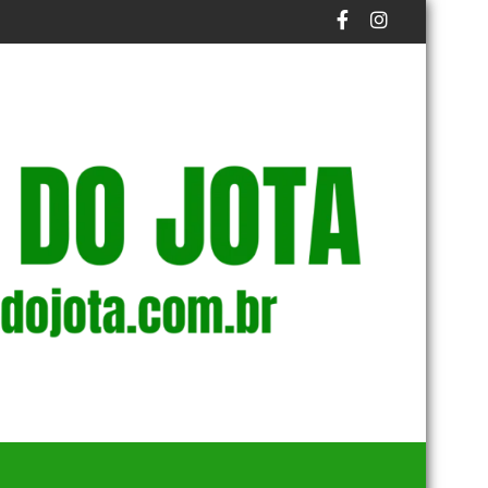
 16 NÃO SE VACINARAM
TERROR A BORDO: CHEIRO DE COMBUSTÍVEL PROVOCA PÂNIC