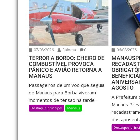
07/08/2026
Paloma
0
06/08/2026
TERROR A BORDO: CHEIRO DE
MANAUSPR
COMBUSTÍVEL PROVOCA
RECADAS
PÂNICO E AVIÃO RETORNA A
OBRIGATÓ
MANAUS
BENEFICIÁ
ANIVERSA
Passageiros de um voo que seguia
AGOSTO
de Manaus para Borba viveram
A Prefeitura
momentos de tensão na tarde...
Manaus Previd
Destaque principal
Manaus
recadastrame
dos aposenta
Destaque princi